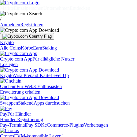
Märkte
Einzelpersonen
Unternehmen
Entdecken
/
Anmelden
Registrieren
Krypto
Alle Coins
Körbe
Earn
Staking
Crypto.com App
Für alltägliche Nutzer
Loslegen
Krypto
Visa Prepaid-Karte
Level Up
Onchain
Für Web3-Enthusiasten
Erweiterung erhalten
Swappen
Staken
dApps durchsuchen
Pay
Für Händler
Händler-Registrierung
Pay-Terminal
Pay SDK
eCommerce-Plugins
Vorhersagen
Cronos
EVM-kompatible Layer 1