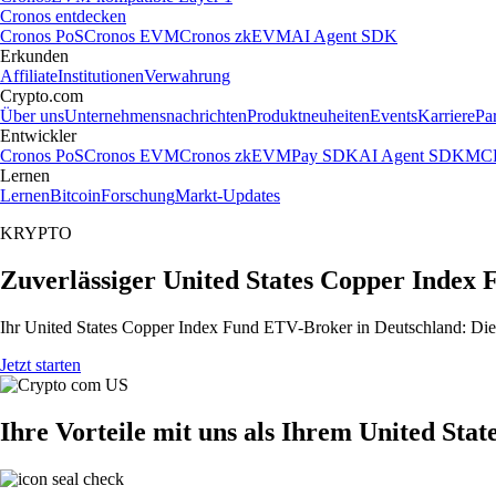
Cronos entdecken
Cronos PoS
Cronos EVM
Cronos zkEVM
AI Agent SDK
Erkunden
Affiliate
Institutionen
Verwahrung
Crypto.com
Über uns
Unternehmensnachrichten
Produktneuheiten
Events
Karriere
Pa
Entwickler
Cronos PoS
Cronos EVM
Cronos zkEVM
Pay SDK
AI Agent SDK
MCP
Lernen
Lernen
Bitcoin
Forschung
Markt-Updates
KRYPTO
Zuverlässiger United States Copper Index
Ihr United States Copper Index Fund ETV-Broker in Deutschland: Die 
Jetzt starten
Ihre Vorteile mit uns als Ihrem United St