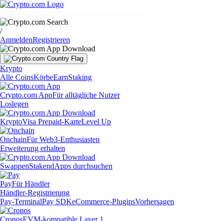
Märkte
Einzelpersonen
Unternehmen
Entdecken
/
Anmelden
Registrieren
Krypto
Alle Coins
Körbe
Earn
Staking
Crypto.com App
Für alltägliche Nutzer
Loslegen
Krypto
Visa Prepaid-Karte
Level Up
Onchain
Für Web3-Enthusiasten
Erweiterung erhalten
Swappen
Staken
dApps durchsuchen
Pay
Für Händler
Händler-Registrierung
Pay-Terminal
Pay SDK
eCommerce-Plugins
Vorhersagen
Cronos
EVM-kompatible Layer 1