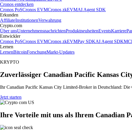
Cronos entdecken
Cronos PoS
Cronos EVM
Cronos zkEVM
AI Agent SDK
Erkunden
Affiliate
Institutionen
Verwahrung
Crypto.com
Über uns
Unternehmensnachrichten
Produktneuheiten
Events
Karriere
Pa
Entwickler
Cronos PoS
Cronos EVM
Cronos zkEVM
Pay SDK
AI Agent SDK
MCP
Lernen
Lernen
Bitcoin
Forschung
Markt-Updates
KRYPTO
Zuverlässiger Canadian Pacific Kansas Cit
Ihr Canadian Pacific Kansas City Limited-Broker in Deutschland: Die 
Jetzt starten
Ihre Vorteile mit uns als Ihrem Canadian P