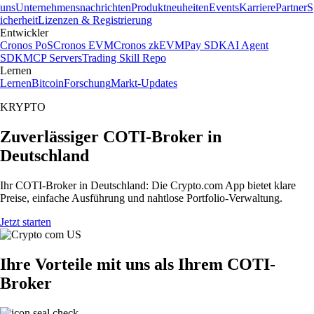
uns
Unternehmensnachrichten
Produktneuheiten
Events
Karriere
Partner
S
icherheit
Lizenzen & Registrierung
Entwickler
Cronos PoS
Cronos EVM
Cronos zkEVM
Pay SDK
AI Agent
SDK
MCP Servers
Trading Skill Repo
Lernen
Lernen
Bitcoin
Forschung
Markt-Updates
KRYPTO
Zuverlässiger COTI-Broker in
Deutschland
Ihr COTI-Broker in Deutschland: Die Crypto.com App bietet klare
Preise, einfache Ausführung und nahtlose Portfolio-Verwaltung.
Jetzt starten
Ihre Vorteile mit uns als Ihrem COTI-
Broker