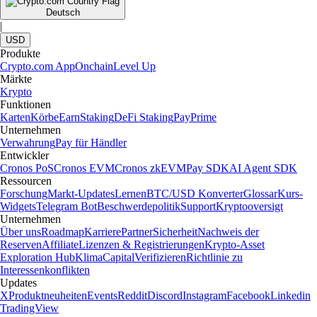
Deutsch
|
USD
Produkte
Crypto.com App
Onchain
Level Up
Märkte
Krypto
Funktionen
Karten
Körbe
Earn
Staking
DeFi Staking
Pay
Prime
Unternehmen
Verwahrung
Pay für Händler
Entwickler
Cronos PoS
Cronos EVM
Cronos zkEVM
Pay SDK
AI Agent SDK
Ressourcen
Forschung
Markt-Updates
Lernen
BTC/USD Konverter
Glossar
Kurs-
Widgets
Telegram Bot
Beschwerdepolitik
Support
Kryptooversigt
Unternehmen
Über uns
Roadmap
Karriere
Partner
Sicherheit
Nachweis der
Reserven
Affiliate
Lizenzen & Registrierungen
Krypto-Asset
Exploration Hub
Klima
Capital
Verifizieren
Richtlinie zu
Interessenkonflikten
Updates
X
Produktneuheiten
Events
Reddit
Discord
Instagram
Facebook
Linkedin
TradingView