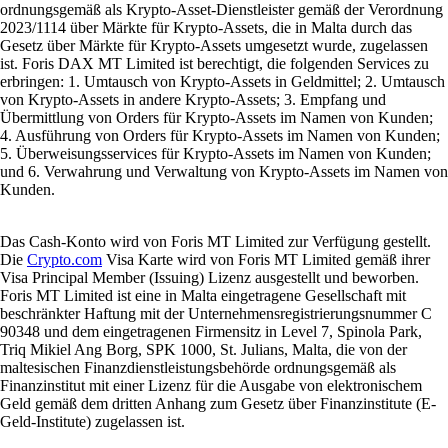
ordnungsgemäß als Krypto-Asset-Dienstleister gemäß der Verordnung
2023/1114 über Märkte für Krypto-Assets, die in Malta durch das
Gesetz über Märkte für Krypto-Assets umgesetzt wurde, zugelassen
ist. Foris DAX MT Limited ist berechtigt, die folgenden Services zu
erbringen: 1. Umtausch von Krypto-Assets in Geldmittel; 2. Umtausch
von Krypto-Assets in andere Krypto-Assets; 3. Empfang und
Übermittlung von Orders für Krypto-Assets im Namen von Kunden;
4. Ausführung von Orders für Krypto-Assets im Namen von Kunden;
5. Überweisungsservices für Krypto-Assets im Namen von Kunden;
und 6. Verwahrung und Verwaltung von Krypto-Assets im Namen von
Kunden.
Das Cash-Konto wird von Foris MT Limited zur Verfügung gestellt.
Die
Crypto.com
Visa Karte wird von Foris MT Limited gemäß ihrer
Visa Principal Member (Issuing) Lizenz ausgestellt und beworben.
Foris MT Limited ist eine in Malta eingetragene Gesellschaft mit
beschränkter Haftung mit der Unternehmensregistrierungsnummer C
90348 und dem eingetragenen Firmensitz in Level 7, Spinola Park,
Triq Mikiel Ang Borg, SPK 1000, St. Julians, Malta, die von der
maltesischen Finanzdienstleistungsbehörde ordnungsgemäß als
Finanzinstitut mit einer Lizenz für die Ausgabe von elektronischem
Geld gemäß dem dritten Anhang zum Gesetz über Finanzinstitute (E-
Geld-Institute) zugelassen ist.