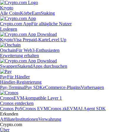
Krypto
Alle Coins
Körbe
Earn
Staking
Crypto.com App
Für alltägliche Nutzer
Loslegen
Krypto
Visa Prepaid-Karte
Level Up
Onchain
Für Web3-Enthusiasten
Erweiterung erhalten
Swappen
Staken
dApps durchsuchen
Pay
Für Händler
Händler-Registrierung
Pay-Terminal
Pay SDK
eCommerce-Plugins
Vorhersagen
Cronos
EVM-kompatible Layer 1
Cronos entdecken
Cronos PoS
Cronos EVM
Cronos zkEVM
AI Agent SDK
Erkunden
Affiliate
Institutionen
Verwahrung
Crypto.com
Über