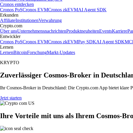
Cronos entdecken
Cronos PoS
Cronos EVM
Cronos zkEVM
AI Agent SDK
Erkunden
Affiliate
Institutionen
Verwahrung
Crypto.com
Über uns
Unternehmensnachrichten
Produktneuheiten
Events
Karriere
Pa
Entwickler
Cronos PoS
Cronos EVM
Cronos zkEVM
Pay SDK
AI Agent SDK
MCP
Lernen
Lernen
Bitcoin
Forschung
Markt-Updates
KRYPTO
Zuverlässiger Cosmos-Broker in Deutschla
Ihr Cosmos-Broker in Deutschland: Die Crypto.com App bietet klare Pr
Jetzt starten
Ihre Vorteile mit uns als Ihrem Cosmos-Br