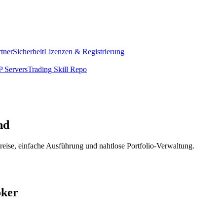
rtner
Sicherheit
Lizenzen & Registrierung
 Servers
Trading Skill Repo
nd
eise, einfache Ausführung und nahtlose Portfolio-Verwaltung.
oker