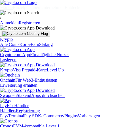
Märkte
Einzelpersonen
Unternehmen
Entdecken
/
Anmelden
Registrieren
Krypto
Alle Coins
Körbe
Earn
Staking
Crypto.com App
Für alltägliche Nutzer
Loslegen
Krypto
Visa Prepaid-Karte
Level Up
Onchain
Für Web3-Enthusiasten
Erweiterung erhalten
Swappen
Staken
dApps durchsuchen
Pay
Für Händler
Händler-Registrierung
Pay-Terminal
Pay SDK
eCommerce-Plugins
Vorhersagen
Cronos
EVM-kompatible Layer 1