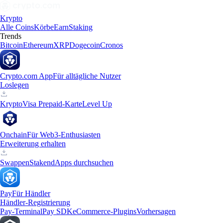
Krypto
Alle Coins
Körbe
Earn
Staking
Trends
Bitcoin
Ethereum
XRP
Dogecoin
Cronos
Crypto.com App
Für alltägliche Nutzer
Loslegen
Krypto
Visa Prepaid-Karte
Level Up
Onchain
Für Web3-Enthusiasten
Erweiterung erhalten
Swappen
Staken
dApps durchsuchen
Pay
Für Händler
Händler-Registrierung
Pay-Terminal
Pay SDK
eCommerce-Plugins
Vorhersagen