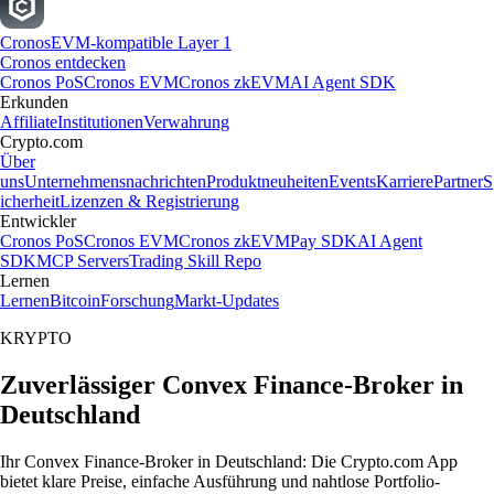
Cronos
EVM-kompatible Layer 1
Cronos entdecken
Cronos PoS
Cronos EVM
Cronos zkEVM
AI Agent SDK
Erkunden
Affiliate
Institutionen
Verwahrung
Crypto.com
Über
uns
Unternehmensnachrichten
Produktneuheiten
Events
Karriere
Partner
S
icherheit
Lizenzen & Registrierung
Entwickler
Cronos PoS
Cronos EVM
Cronos zkEVM
Pay SDK
AI Agent
SDK
MCP Servers
Trading Skill Repo
Lernen
Lernen
Bitcoin
Forschung
Markt-Updates
KRYPTO
Zuverlässiger Convex Finance-Broker in
Deutschland
Ihr Convex Finance-Broker in Deutschland: Die Crypto.com App
bietet klare Preise, einfache Ausführung und nahtlose Portfolio-