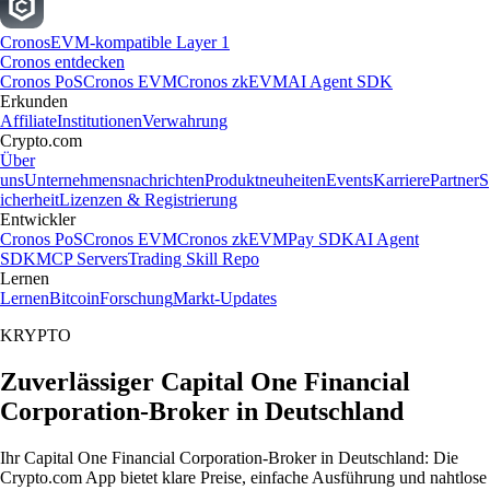
Cronos
EVM-kompatible Layer 1
Cronos entdecken
Cronos PoS
Cronos EVM
Cronos zkEVM
AI Agent SDK
Erkunden
Affiliate
Institutionen
Verwahrung
Crypto.com
Über
uns
Unternehmensnachrichten
Produktneuheiten
Events
Karriere
Partner
S
icherheit
Lizenzen & Registrierung
Entwickler
Cronos PoS
Cronos EVM
Cronos zkEVM
Pay SDK
AI Agent
SDK
MCP Servers
Trading Skill Repo
Lernen
Lernen
Bitcoin
Forschung
Markt-Updates
KRYPTO
Zuverlässiger Capital One Financial
Corporation-Broker in Deutschland
Ihr Capital One Financial Corporation-Broker in Deutschland: Die
Crypto.com App bietet klare Preise, einfache Ausführung und nahtlose