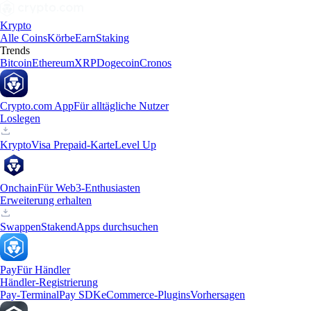
Krypto
Alle Coins
Körbe
Earn
Staking
Trends
Bitcoin
Ethereum
XRP
Dogecoin
Cronos
Crypto.com App
Für alltägliche Nutzer
Loslegen
Krypto
Visa Prepaid-Karte
Level Up
Onchain
Für Web3-Enthusiasten
Erweiterung erhalten
Swappen
Staken
dApps durchsuchen
Pay
Für Händler
Händler-Registrierung
Pay-Terminal
Pay SDK
eCommerce-Plugins
Vorhersagen