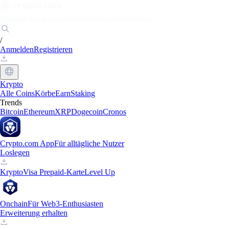
Märkte
Einzelpersonen
Unternehmen
Entdecken
/
Anmelden
Registrieren
Krypto
Alle Coins
Körbe
Earn
Staking
Trends
Bitcoin
Ethereum
XRP
Dogecoin
Cronos
Crypto.com App
Für alltägliche Nutzer
Loslegen
Krypto
Visa Prepaid-Karte
Level Up
Onchain
Für Web3-Enthusiasten
Erweiterung erhalten