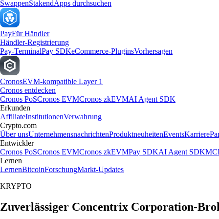
Swappen
Staken
dApps durchsuchen
Pay
Für Händler
Händler-Registrierung
Pay-Terminal
Pay SDK
eCommerce-Plugins
Vorhersagen
Cronos
EVM-kompatible Layer 1
Cronos entdecken
Cronos PoS
Cronos EVM
Cronos zkEVM
AI Agent SDK
Erkunden
Affiliate
Institutionen
Verwahrung
Crypto.com
Über uns
Unternehmensnachrichten
Produktneuheiten
Events
Karriere
Pa
Entwickler
Cronos PoS
Cronos EVM
Cronos zkEVM
Pay SDK
AI Agent SDK
MCP
Lernen
Lernen
Bitcoin
Forschung
Markt-Updates
KRYPTO
Zuverlässiger Concentrix Corporation-Bro