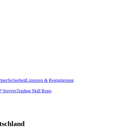
rtner
Sicherheit
Lizenzen & Registrierung
 Servers
Trading Skill Repo
utschland