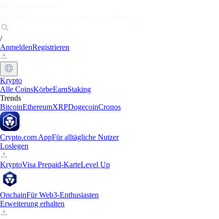
Märkte
Einzelpersonen
Unternehmen
Entdecken
/
Anmelden
Registrieren
Krypto
Alle Coins
Körbe
Earn
Staking
Trends
Bitcoin
Ethereum
XRP
Dogecoin
Cronos
Crypto.com App
Für alltägliche Nutzer
Loslegen
Krypto
Visa Prepaid-Karte
Level Up
Onchain
Für Web3-Enthusiasten
Erweiterung erhalten