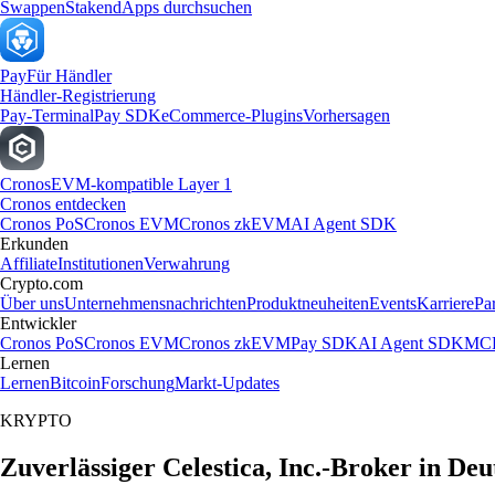
Swappen
Staken
dApps durchsuchen
Pay
Für Händler
Händler-Registrierung
Pay-Terminal
Pay SDK
eCommerce-Plugins
Vorhersagen
Cronos
EVM-kompatible Layer 1
Cronos entdecken
Cronos PoS
Cronos EVM
Cronos zkEVM
AI Agent SDK
Erkunden
Affiliate
Institutionen
Verwahrung
Crypto.com
Über uns
Unternehmensnachrichten
Produktneuheiten
Events
Karriere
Pa
Entwickler
Cronos PoS
Cronos EVM
Cronos zkEVM
Pay SDK
AI Agent SDK
MCP
Lernen
Lernen
Bitcoin
Forschung
Markt-Updates
KRYPTO
Zuverlässiger Celestica, Inc.-Broker in De