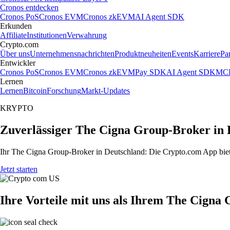
Cronos entdecken
Cronos PoS
Cronos EVM
Cronos zkEVM
AI Agent SDK
Erkunden
Affiliate
Institutionen
Verwahrung
Crypto.com
Über uns
Unternehmensnachrichten
Produktneuheiten
Events
Karriere
Pa
Entwickler
Cronos PoS
Cronos EVM
Cronos zkEVM
Pay SDK
AI Agent SDK
MCP
Lernen
Lernen
Bitcoin
Forschung
Markt-Updates
KRYPTO
Zuverlässiger The Cigna Group-Broker in 
Ihr The Cigna Group-Broker in Deutschland: Die Crypto.com App biete
Jetzt starten
Ihre Vorteile mit uns als Ihrem The Cigna