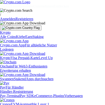
Märkte
Einzelpersonen
Unternehmen
Entdecken
/
Anmelden
Registrieren
Krypto
Alle Coins
Körbe
Earn
Staking
Crypto.com App
Für alltägliche Nutzer
Loslegen
Krypto
Visa Prepaid-Karte
Level Up
Onchain
Für Web3-Enthusiasten
Erweiterung erhalten
Swappen
Staken
dApps durchsuchen
Pay
Für Händler
Händler-Registrierung
Pay-Terminal
Pay SDK
eCommerce-Plugins
Vorhersagen
Cronos
EVM-kompatible Layer 1