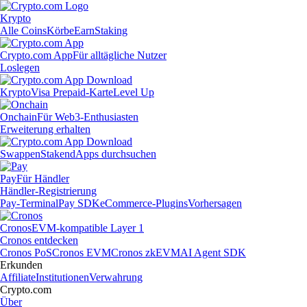
Krypto
Alle Coins
Körbe
Earn
Staking
Crypto.com App
Für alltägliche Nutzer
Loslegen
Krypto
Visa Prepaid-Karte
Level Up
Onchain
Für Web3-Enthusiasten
Erweiterung erhalten
Swappen
Staken
dApps durchsuchen
Pay
Für Händler
Händler-Registrierung
Pay-Terminal
Pay SDK
eCommerce-Plugins
Vorhersagen
Cronos
EVM-kompatible Layer 1
Cronos entdecken
Cronos PoS
Cronos EVM
Cronos zkEVM
AI Agent SDK
Erkunden
Affiliate
Institutionen
Verwahrung
Crypto.com
Über