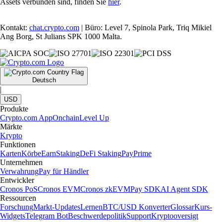
Assets verbunden sind, finden Sie
hier
.
Kontakt:
chat.crypto.com
| Büro: Level 7, Spinola Park, Triq Mikiel
Ang Borg, St Julians SPK 1000 Malta.
Deutsch
|
USD
Produkte
Crypto.com App
Onchain
Level Up
Märkte
Krypto
Funktionen
Karten
Körbe
Earn
Staking
DeFi Staking
Pay
Prime
Unternehmen
Verwahrung
Pay für Händler
Entwickler
Cronos PoS
Cronos EVM
Cronos zkEVM
Pay SDK
AI Agent SDK
Ressourcen
Forschung
Markt-Updates
Lernen
BTC/USD Konverter
Glossar
Kurs-
Widgets
Telegram Bot
Beschwerdepolitik
Support
Kryptooversigt