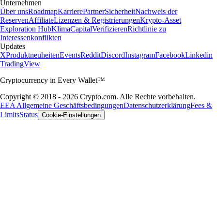
Unternehmen
Über uns
Roadmap
Karriere
Partner
Sicherheit
Nachweis der
Reserven
Affiliate
Lizenzen & Registrierungen
Krypto-Asset
Exploration Hub
Klima
Capital
Verifizieren
Richtlinie zu
Interessenkonflikten
Updates
X
Produktneuheiten
Events
Reddit
Discord
Instagram
Facebook
Linkedin
TradingView
Cryptocurrency in Every Wallet™
Copyright © 2018 - 2026 Crypto.com. Alle Rechte vorbehalten.
EEA Allgemeine Geschäftsbedingungen
Datenschutzerklärung
Fees &
Limits
Status
Cookie-Einstellungen