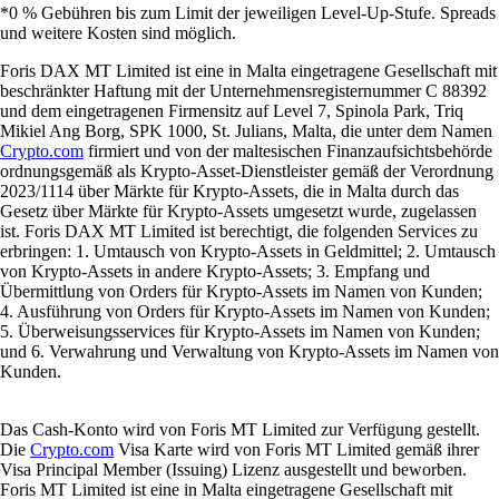
*0 % Gebühren bis zum Limit der jeweiligen Level-Up-Stufe. Spreads
und weitere Kosten sind möglich.
Foris DAX MT Limited ist eine in Malta eingetragene Gesellschaft mit
beschränkter Haftung mit der Unternehmensregisternummer C 88392
und dem eingetragenen Firmensitz auf Level 7, Spinola Park, Triq
Mikiel Ang Borg, SPK 1000, St. Julians, Malta, die unter dem Namen
Crypto.com
firmiert und von der maltesischen Finanzaufsichtsbehörde
ordnungsgemäß als Krypto-Asset-Dienstleister gemäß der Verordnung
2023/1114 über Märkte für Krypto-Assets, die in Malta durch das
Gesetz über Märkte für Krypto-Assets umgesetzt wurde, zugelassen
ist. Foris DAX MT Limited ist berechtigt, die folgenden Services zu
erbringen: 1. Umtausch von Krypto-Assets in Geldmittel; 2. Umtausch
von Krypto-Assets in andere Krypto-Assets; 3. Empfang und
Übermittlung von Orders für Krypto-Assets im Namen von Kunden;
4. Ausführung von Orders für Krypto-Assets im Namen von Kunden;
5. Überweisungsservices für Krypto-Assets im Namen von Kunden;
und 6. Verwahrung und Verwaltung von Krypto-Assets im Namen von
Kunden.
Das Cash-Konto wird von Foris MT Limited zur Verfügung gestellt.
Die
Crypto.com
Visa Karte wird von Foris MT Limited gemäß ihrer
Visa Principal Member (Issuing) Lizenz ausgestellt und beworben.
Foris MT Limited ist eine in Malta eingetragene Gesellschaft mit