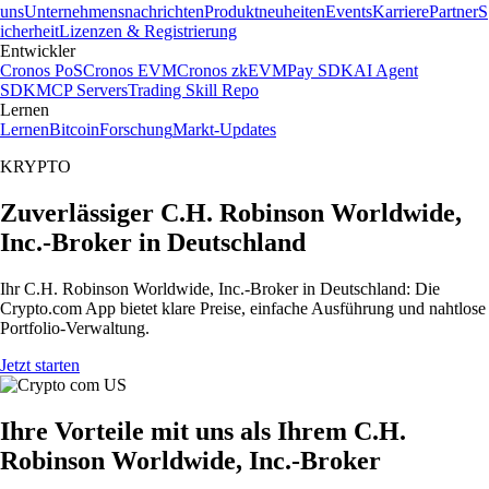
uns
Unternehmensnachrichten
Produktneuheiten
Events
Karriere
Partner
S
icherheit
Lizenzen & Registrierung
Entwickler
Cronos PoS
Cronos EVM
Cronos zkEVM
Pay SDK
AI Agent
SDK
MCP Servers
Trading Skill Repo
Lernen
Lernen
Bitcoin
Forschung
Markt-Updates
KRYPTO
Zuverlässiger C.H. Robinson Worldwide,
Inc.-Broker in Deutschland
Ihr C.H. Robinson Worldwide, Inc.-Broker in Deutschland: Die
Crypto.com App bietet klare Preise, einfache Ausführung und nahtlose
Portfolio-Verwaltung.
Jetzt starten
Ihre Vorteile mit uns als Ihrem C.H.
Robinson Worldwide, Inc.-Broker