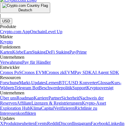
Deutsch
|
USD
Produkte
Crypto.com App
Onchain
Level Up
Märkte
Krypto
Funktionen
Karten
Körbe
Earn
Staking
DeFi Staking
Pay
Prime
Unternehmen
Verwahrung
Pay für Händler
Entwickler
Cronos PoS
Cronos EVM
Cronos zkEVM
Pay SDK
AI Agent SDK
Ressourcen
Forschung
Markt-Updates
Lernen
BTC/USD Konverter
Glossar
Kurs-
Widgets
Telegram Bot
Beschwerdepolitik
Support
Kryptooversigt
Unternehmen
Über uns
Roadmap
Karriere
Partner
Sicherheit
Nachweis der
Reserven
Affiliate
Lizenzen & Registrierungen
Krypto-Asset
Exploration Hub
Klima
Capital
Verifizieren
Richtlinie zu
Interessenkonflikten
Updates
X
Produktneuheiten
Events
Reddit
Discord
Instagram
Facebook
Linkedin