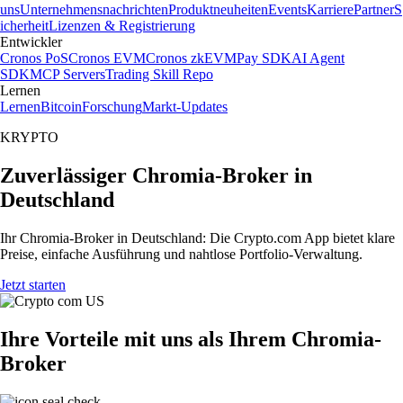
uns
Unternehmensnachrichten
Produktneuheiten
Events
Karriere
Partner
S
icherheit
Lizenzen & Registrierung
Entwickler
Cronos PoS
Cronos EVM
Cronos zkEVM
Pay SDK
AI Agent
SDK
MCP Servers
Trading Skill Repo
Lernen
Lernen
Bitcoin
Forschung
Markt-Updates
KRYPTO
Zuverlässiger Chromia-Broker in
Deutschland
Ihr Chromia-Broker in Deutschland: Die Crypto.com App bietet klare
Preise, einfache Ausführung und nahtlose Portfolio-Verwaltung.
Jetzt starten
Ihre Vorteile mit uns als Ihrem Chromia-
Broker