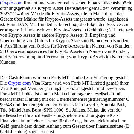
Crypto.com
firmiert und von der maltesischen Finanzaufsichtsbehörde
ordnungsgemäß als Krypto-Asset-Dienstleister gemäß der Verordnung
2023/1114 über Märkte für Krypto-Assets, die in Malta durch das
Gesetz über Märkte für Krypto-Assets umgesetzt wurde, zugelassen
ist. Foris DAX MT Limited ist berechtigt, die folgenden Services zu
erbringen: 1. Umtausch von Krypto-Assets in Geldmittel; 2. Umtausch
von Krypto-Assets in andere Krypto-Assets; 3. Empfang und
Übermittlung von Orders für Krypto-Assets im Namen von Kunden;
4. Ausführung von Orders für Krypto-Assets im Namen von Kunden;
5. Überweisungsservices für Krypto-Assets im Namen von Kunden;
und 6. Verwahrung und Verwaltung von Krypto-Assets im Namen von
Kunden.
Das Cash-Konto wird von Foris MT Limited zur Verfügung gestellt.
Die
Crypto.com
Visa Karte wird von Foris MT Limited gemäß ihrer
Visa Principal Member (Issuing) Lizenz ausgestellt und beworben.
Foris MT Limited ist eine in Malta eingetragene Gesellschaft mit
beschränkter Haftung mit der Unternehmensregistrierungsnummer C
90348 und dem eingetragenen Firmensitz in Level 7, Spinola Park,
Triq Mikiel Ang Borg, SPK 1000, St. Julians, Malta, die von der
maltesischen Finanzdienstleistungsbehörde ordnungsgemäß als
Finanzinstitut mit einer Lizenz für die Ausgabe von elektronischem
Geld gemäß dem dritten Anhang zum Gesetz über Finanzinstitute (E-
Geld-Institute) zugelassen ist.