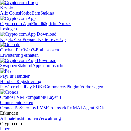
Krypto
Alle Coins
Körbe
Earn
Staking
Crypto.com App
Für alltägliche Nutzer
Loslegen
Krypto
Visa Prepaid-Karte
Level Up
Onchain
Für Web3-Enthusiasten
Erweiterung erhalten
Swappen
Staken
dApps durchsuchen
Pay
Für Händler
Händler-Registrierung
Pay-Terminal
Pay SDK
eCommerce-Plugins
Vorhersagen
Cronos
EVM-kompatible Layer 1
Cronos entdecken
Cronos PoS
Cronos EVM
Cronos zkEVM
AI Agent SDK
Erkunden
Affiliate
Institutionen
Verwahrung
Crypto.com
Über