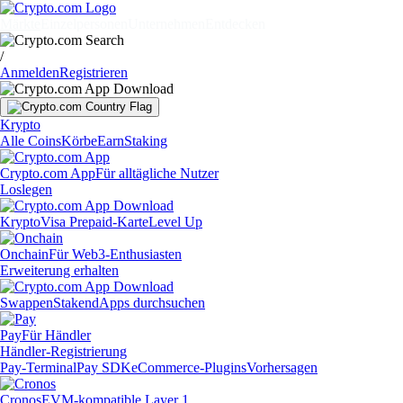
Märkte
Einzelpersonen
Unternehmen
Entdecken
/
Anmelden
Registrieren
Krypto
Alle Coins
Körbe
Earn
Staking
Crypto.com App
Für alltägliche Nutzer
Loslegen
Krypto
Visa Prepaid-Karte
Level Up
Onchain
Für Web3-Enthusiasten
Erweiterung erhalten
Swappen
Staken
dApps durchsuchen
Pay
Für Händler
Händler-Registrierung
Pay-Terminal
Pay SDK
eCommerce-Plugins
Vorhersagen
Cronos
EVM-kompatible Layer 1