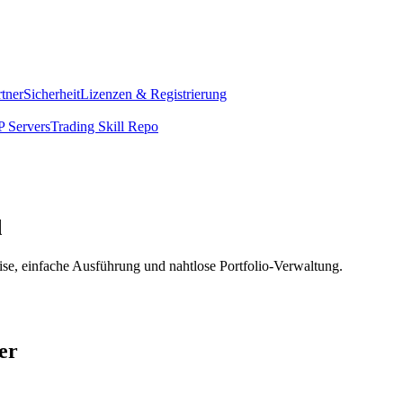
rtner
Sicherheit
Lizenzen & Registrierung
 Servers
Trading Skill Repo
d
ise, einfache Ausführung und nahtlose Portfolio-Verwaltung.
er