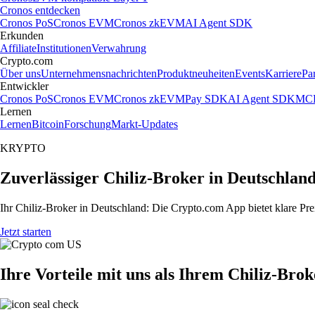
Cronos entdecken
Cronos PoS
Cronos EVM
Cronos zkEVM
AI Agent SDK
Erkunden
Affiliate
Institutionen
Verwahrung
Crypto.com
Über uns
Unternehmensnachrichten
Produktneuheiten
Events
Karriere
Pa
Entwickler
Cronos PoS
Cronos EVM
Cronos zkEVM
Pay SDK
AI Agent SDK
MCP
Lernen
Lernen
Bitcoin
Forschung
Markt-Updates
KRYPTO
Zuverlässiger Chiliz-Broker in Deutschlan
Ihr Chiliz-Broker in Deutschland: Die Crypto.com App bietet klare Pre
Jetzt starten
Ihre Vorteile mit uns als Ihrem Chiliz-Brok