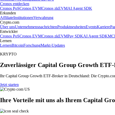
Cronos entdecken
Cronos PoS
Cronos EVM
Cronos zkEVM
AI Agent SDK
Erkunden
Affiliate
Institutionen
Verwahrung
Crypto.com
Über uns
Unternehmensnachrichten
Produktneuheiten
Events
Karriere
Pa
Entwickler
Cronos PoS
Cronos EVM
Cronos zkEVM
Pay SDK
AI Agent SDK
MCP
Lernen
Lernen
Bitcoin
Forschung
Markt-Updates
KRYPTO
Zuverlässiger Capital Group Growth ETF-
Ihr Capital Group Growth ETF-Broker in Deutschland: Die Crypto.com 
Jetzt starten
Ihre Vorteile mit uns als Ihrem Capital 