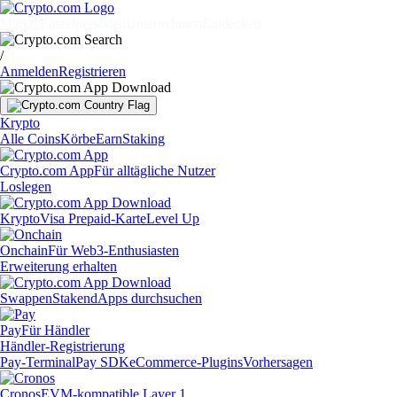
Märkte
Einzelpersonen
Unternehmen
Entdecken
/
Anmelden
Registrieren
Krypto
Alle Coins
Körbe
Earn
Staking
Crypto.com App
Für alltägliche Nutzer
Loslegen
Krypto
Visa Prepaid-Karte
Level Up
Onchain
Für Web3-Enthusiasten
Erweiterung erhalten
Swappen
Staken
dApps durchsuchen
Pay
Für Händler
Händler-Registrierung
Pay-Terminal
Pay SDK
eCommerce-Plugins
Vorhersagen
Cronos
EVM-kompatible Layer 1