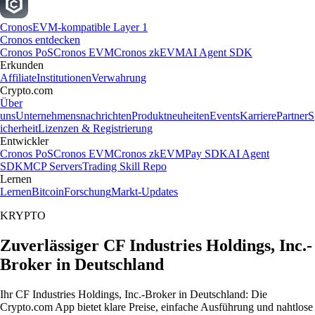
Cronos
EVM-kompatible Layer 1
Cronos entdecken
Cronos PoS
Cronos EVM
Cronos zkEVM
AI Agent SDK
Erkunden
Affiliate
Institutionen
Verwahrung
Crypto.com
Über
uns
Unternehmensnachrichten
Produktneuheiten
Events
Karriere
Partner
S
icherheit
Lizenzen & Registrierung
Entwickler
Cronos PoS
Cronos EVM
Cronos zkEVM
Pay SDK
AI Agent
SDK
MCP Servers
Trading Skill Repo
Lernen
Lernen
Bitcoin
Forschung
Markt-Updates
KRYPTO
Zuverlässiger CF Industries Holdings, Inc.-
Broker in Deutschland
Ihr CF Industries Holdings, Inc.-Broker in Deutschland: Die
Crypto.com App bietet klare Preise, einfache Ausführung und nahtlose