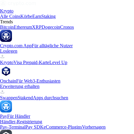
Krypto
Alle Coins
Körbe
Earn
Staking
Trends
Bitcoin
Ethereum
XRP
Dogecoin
Cronos
Crypto.com App
Für alltägliche Nutzer
Loslegen
Krypto
Visa Prepaid-Karte
Level Up
Onchain
Für Web3-Enthusiasten
Erweiterung erhalten
Swappen
Staken
dApps durchsuchen
Pay
Für Händler
Händler-Registrierung
Pay-Terminal
Pay SDK
eCommerce-Plugins
Vorhersagen