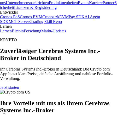
uns
Unternehmensnachrichten
Produktneuheiten
Events
Karriere
Partner
S
icherheit
Lizenzen & Registrierung
Entwickler
Cronos PoS
Cronos EVM
Cronos zkEVM
Pay SDK
AI Agent
SDK
MCP Servers
Trading Skill Repo
Lernen
Lernen
Bitcoin
Forschung
Markt-Updates
KRYPTO
Zuverlässiger Cerebras Systems Inc.-
Broker in Deutschland
Ihr Cerebras Systems Inc.-Broker in Deutschland: Die Crypto.com
App bietet klare Preise, einfache Ausführung und nahtlose Portfolio-
Verwaltung.
Jetzt starten
Ihre Vorteile mit uns als Ihrem Cerebras
Systems Inc.-Broker