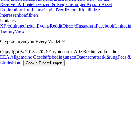
Reserven
Affiliate
Lizenzen & Registrierungen
Krypto-Asset
Exploration Hub
Klima
Capital
Verifizieren
Richtlinie zu
Interessenkonflikten
Updates
X
Produktneuheiten
Events
Reddit
Discord
Instagram
Facebook
Linkedin
TradingView
Cryptocurrency in Every Wallet™
Copyright © 2018 - 2026 Crypto.com. Alle Rechte vorbehalten.
EEA Allgemeine Geschäftsbedingungen
Datenschutzerklärung
Fees &
Limits
Status
Cookie-Einstellungen