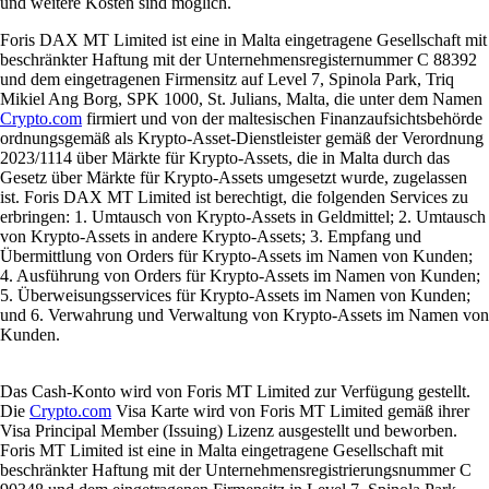
und weitere Kosten sind möglich.
Foris DAX MT Limited ist eine in Malta eingetragene Gesellschaft mit
beschränkter Haftung mit der Unternehmensregisternummer C 88392
und dem eingetragenen Firmensitz auf Level 7, Spinola Park, Triq
Mikiel Ang Borg, SPK 1000, St. Julians, Malta, die unter dem Namen
Crypto.com
firmiert und von der maltesischen Finanzaufsichtsbehörde
ordnungsgemäß als Krypto-Asset-Dienstleister gemäß der Verordnung
2023/1114 über Märkte für Krypto-Assets, die in Malta durch das
Gesetz über Märkte für Krypto-Assets umgesetzt wurde, zugelassen
ist. Foris DAX MT Limited ist berechtigt, die folgenden Services zu
erbringen: 1. Umtausch von Krypto-Assets in Geldmittel; 2. Umtausch
von Krypto-Assets in andere Krypto-Assets; 3. Empfang und
Übermittlung von Orders für Krypto-Assets im Namen von Kunden;
4. Ausführung von Orders für Krypto-Assets im Namen von Kunden;
5. Überweisungsservices für Krypto-Assets im Namen von Kunden;
und 6. Verwahrung und Verwaltung von Krypto-Assets im Namen von
Kunden.
Das Cash-Konto wird von Foris MT Limited zur Verfügung gestellt.
Die
Crypto.com
Visa Karte wird von Foris MT Limited gemäß ihrer
Visa Principal Member (Issuing) Lizenz ausgestellt und beworben.
Foris MT Limited ist eine in Malta eingetragene Gesellschaft mit
beschränkter Haftung mit der Unternehmensregistrierungsnummer C