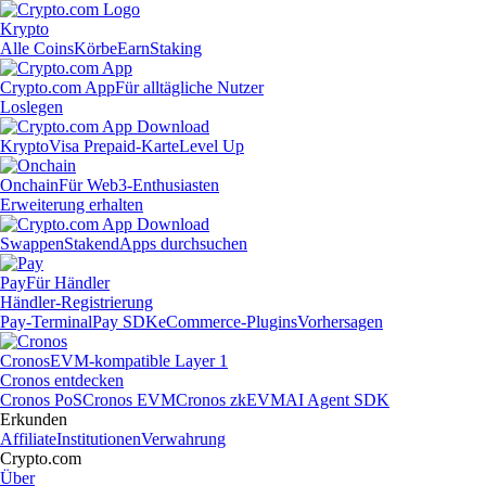
Krypto
Alle Coins
Körbe
Earn
Staking
Crypto.com App
Für alltägliche Nutzer
Loslegen
Krypto
Visa Prepaid-Karte
Level Up
Onchain
Für Web3-Enthusiasten
Erweiterung erhalten
Swappen
Staken
dApps durchsuchen
Pay
Für Händler
Händler-Registrierung
Pay-Terminal
Pay SDK
eCommerce-Plugins
Vorhersagen
Cronos
EVM-kompatible Layer 1
Cronos entdecken
Cronos PoS
Cronos EVM
Cronos zkEVM
AI Agent SDK
Erkunden
Affiliate
Institutionen
Verwahrung
Crypto.com
Über