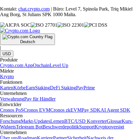
Kontakt:
chat.crypto.com
| Büro: Level 7, Spinola Park, Triq Mikiel
Ang Borg, St Julians SPK 1000 Malta.
Deutsch
|
USD
Produkte
Crypto.com App
Onchain
Level Up
Märkte
Krypto
Funktionen
Karten
Körbe
Earn
Staking
DeFi Staking
Pay
Prime
Unternehmen
Verwahrung
Pay für Händler
Entwickler
Cronos PoS
Cronos EVM
Cronos zkEVM
Pay SDK
AI Agent SDK
Ressourcen
Forschung
Markt-Updates
Lernen
BTC/USD Konverter
Glossar
Kurs-
Widgets
Telegram Bot
Beschwerdepolitik
Support
Kryptooversigt
Unternehmen
Über uns
Roadmap
Karriere
Partner
Sicherheit
Nachweis der