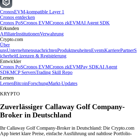
Cronos
EVM-kompatible Layer 1
Cronos entdecken
Cronos PoS
Cronos EVM
Cronos zkEVM
AI Agent SDK
Erkunden
Affiliate
Institutionen
Verwahrung
Crypto.com
Über
uns
Unternehmensnachrichten
Produktneuheiten
Events
Karriere
Partner
S
icherheit
Lizenzen & Registrierung
Entwickler
Cronos PoS
Cronos EVM
Cronos zkEVM
Pay SDK
AI Agent
SDK
MCP Servers
Trading Skill Repo
Lernen
Lernen
Bitcoin
Forschung
Markt-Updates
KRYPTO
Zuverlässiger Callaway Golf Company-
Broker in Deutschland
Ihr Callaway Golf Company-Broker in Deutschland: Die Crypto.com
App bietet klare Preise, einfache Ausführung und nahtlose Portfolio-