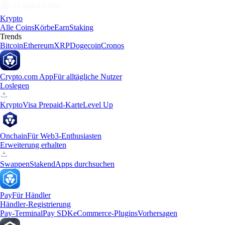
Krypto
Alle Coins
Körbe
Earn
Staking
Trends
Bitcoin
Ethereum
XRP
Dogecoin
Cronos
Crypto.com App
Für alltägliche Nutzer
Loslegen
Krypto
Visa Prepaid-Karte
Level Up
Onchain
Für Web3-Enthusiasten
Erweiterung erhalten
Swappen
Staken
dApps durchsuchen
Pay
Für Händler
Händler-Registrierung
Pay-Terminal
Pay SDK
eCommerce-Plugins
Vorhersagen