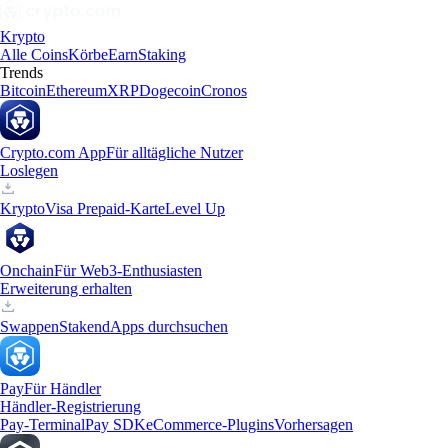
Krypto
Alle Coins
Körbe
Earn
Staking
Trends
Bitcoin
Ethereum
XRP
Dogecoin
Cronos
Crypto.com App
Für alltägliche Nutzer
Loslegen
Krypto
Visa Prepaid-Karte
Level Up
Onchain
Für Web3-Enthusiasten
Erweiterung erhalten
Swappen
Staken
dApps durchsuchen
Pay
Für Händler
Händler-Registrierung
Pay-Terminal
Pay SDK
eCommerce-Plugins
Vorhersagen