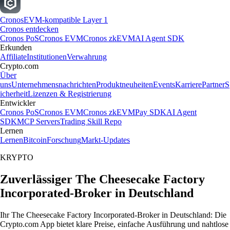
Cronos
EVM-kompatible Layer 1
Cronos entdecken
Cronos PoS
Cronos EVM
Cronos zkEVM
AI Agent SDK
Erkunden
Affiliate
Institutionen
Verwahrung
Crypto.com
Über
uns
Unternehmensnachrichten
Produktneuheiten
Events
Karriere
Partner
S
icherheit
Lizenzen & Registrierung
Entwickler
Cronos PoS
Cronos EVM
Cronos zkEVM
Pay SDK
AI Agent
SDK
MCP Servers
Trading Skill Repo
Lernen
Lernen
Bitcoin
Forschung
Markt-Updates
KRYPTO
Zuverlässiger The Cheesecake Factory
Incorporated-Broker in Deutschland
Ihr The Cheesecake Factory Incorporated-Broker in Deutschland: Die
Crypto.com App bietet klare Preise, einfache Ausführung und nahtlose