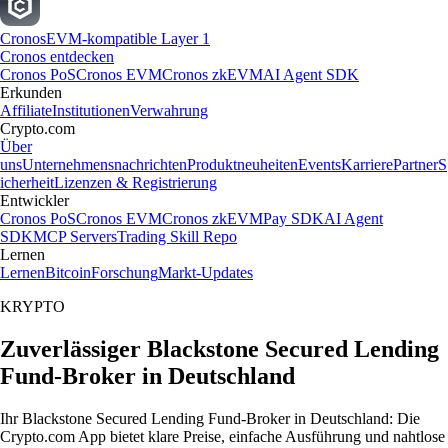
Cronos
EVM-kompatible Layer 1
Cronos entdecken
Cronos PoS
Cronos EVM
Cronos zkEVM
AI Agent SDK
Erkunden
Affiliate
Institutionen
Verwahrung
Crypto.com
Über
uns
Unternehmensnachrichten
Produktneuheiten
Events
Karriere
Partner
S
icherheit
Lizenzen & Registrierung
Entwickler
Cronos PoS
Cronos EVM
Cronos zkEVM
Pay SDK
AI Agent
SDK
MCP Servers
Trading Skill Repo
Lernen
Lernen
Bitcoin
Forschung
Markt-Updates
KRYPTO
Zuverlässiger Blackstone Secured Lending
Fund-Broker in Deutschland
Ihr Blackstone Secured Lending Fund-Broker in Deutschland: Die
Crypto.com App bietet klare Preise, einfache Ausführung und nahtlose