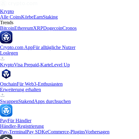
Krypto
Alle Coins
Körbe
Earn
Staking
Trends
Bitcoin
Ethereum
XRP
Dogecoin
Cronos
Crypto.com App
Für alltägliche Nutzer
Loslegen
Krypto
Visa Prepaid-Karte
Level Up
Onchain
Für Web3-Enthusiasten
Erweiterung erhalten
Swappen
Staken
dApps durchsuchen
Pay
Für Händler
Händler-Registrierung
Pay-Terminal
Pay SDK
eCommerce-Plugins
Vorhersagen