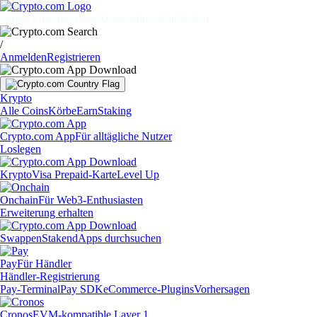
Märkte
Einzelpersonen
Unternehmen
Entdecken
/
Anmelden
Registrieren
Krypto
Alle Coins
Körbe
Earn
Staking
Crypto.com App
Für alltägliche Nutzer
Loslegen
Krypto
Visa Prepaid-Karte
Level Up
Onchain
Für Web3-Enthusiasten
Erweiterung erhalten
Swappen
Staken
dApps durchsuchen
Pay
Für Händler
Händler-Registrierung
Pay-Terminal
Pay SDK
eCommerce-Plugins
Vorhersagen
Cronos
EVM-kompatible Layer 1