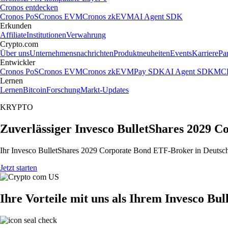
Cronos entdecken
Cronos PoS
Cronos EVM
Cronos zkEVM
AI Agent SDK
Erkunden
Affiliate
Institutionen
Verwahrung
Crypto.com
Über uns
Unternehmensnachrichten
Produktneuheiten
Events
Karriere
Pa
Entwickler
Cronos PoS
Cronos EVM
Cronos zkEVM
Pay SDK
AI Agent SDK
MCP
Lernen
Lernen
Bitcoin
Forschung
Markt-Updates
KRYPTO
Zuverlässiger Invesco BulletShares 2029 
Ihr Invesco BulletShares 2029 Corporate Bond ETF-Broker in Deutschl
Jetzt starten
Ihre Vorteile mit uns als Ihrem Invesco B