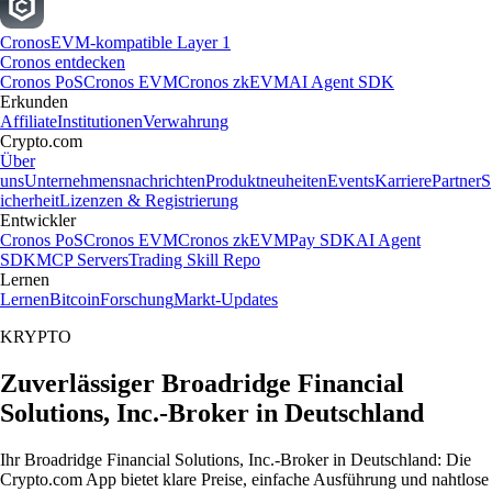
Cronos
EVM-kompatible Layer 1
Cronos entdecken
Cronos PoS
Cronos EVM
Cronos zkEVM
AI Agent SDK
Erkunden
Affiliate
Institutionen
Verwahrung
Crypto.com
Über
uns
Unternehmensnachrichten
Produktneuheiten
Events
Karriere
Partner
S
icherheit
Lizenzen & Registrierung
Entwickler
Cronos PoS
Cronos EVM
Cronos zkEVM
Pay SDK
AI Agent
SDK
MCP Servers
Trading Skill Repo
Lernen
Lernen
Bitcoin
Forschung
Markt-Updates
KRYPTO
Zuverlässiger Broadridge Financial
Solutions, Inc.-Broker in Deutschland
Ihr Broadridge Financial Solutions, Inc.-Broker in Deutschland: Die
Crypto.com App bietet klare Preise, einfache Ausführung und nahtlose