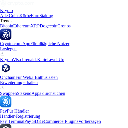
Krypto
Alle Coins
Körbe
Earn
Staking
Trends
Bitcoin
Ethereum
XRP
Dogecoin
Cronos
Crypto.com App
Für alltägliche Nutzer
Loslegen
Krypto
Visa Prepaid-Karte
Level Up
Onchain
Für Web3-Enthusiasten
Erweiterung erhalten
Swappen
Staken
dApps durchsuchen
Pay
Für Händler
Händler-Registrierung
Pay-Terminal
Pay SDK
eCommerce-Plugins
Vorhersagen