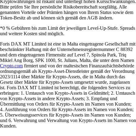
Kryptowährungen ist riskant und unterliegt hohen Kursschwankungen.
Bitte prüfen Sie Ihre persönliche Risikobereitschaft sorgfältig. Alle
genannten Vorteile oder Prämien hängen von Ihrem Status sowie dem
Token-Besitz ab und können sich gemäß den AGB ändern.
*0 % Gebühren bis zum Limit der jeweiligen Level-Up-Stufe. Spreads
und weitere Kosten sind möglich.
Foris DAX MT Limited ist eine in Malta eingetragene Gesellschaft mit
beschränkter Haftung mit der Unternehmensregisternummer C 88392
und dem eingetragenen Firmensitz auf Level 7, Spinola Park, Triq
Mikiel Ang Borg, SPK 1000, St. Julians, Malta, die unter dem Namen
Crypto.com
firmiert und von der maltesischen Finanzaufsichtsbehörde
ordnungsgemäß als Krypto-Asset-Dienstleister gemäß der Verordnung
2023/1114 über Märkte für Krypto-Assets, die in Malta durch das
Gesetz über Märkte für Krypto-Assets umgesetzt wurde, zugelassen
ist. Foris DAX MT Limited ist berechtigt, die folgenden Services zu
erbringen: 1. Umtausch von Krypto-Assets in Geldmittel; 2. Umtausch
von Krypto-Assets in andere Krypto-Assets; 3. Empfang und
Übermittlung von Orders für Krypto-Assets im Namen von Kunden;
4. Ausführung von Orders für Krypto-Assets im Namen von Kunden;
5. Überweisungsservices für Krypto-Assets im Namen von Kunden;
und 6. Verwahrung und Verwaltung von Krypto-Assets im Namen von
Kunden.