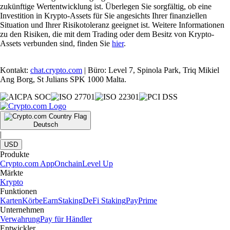
zukünftige Wertentwicklung ist. Überlegen Sie sorgfältig, ob eine
Investition in Krypto-Assets für Sie angesichts Ihrer finanziellen
Situation und Ihrer Risikotoleranz geeignet ist. Weitere Informationen
zu den Risiken, die mit dem Trading oder dem Besitz von Krypto-
Assets verbunden sind, finden Sie
hier
.
Kontakt:
chat.crypto.com
| Büro: Level 7, Spinola Park, Triq Mikiel
Ang Borg, St Julians SPK 1000 Malta.
Deutsch
|
USD
Produkte
Crypto.com App
Onchain
Level Up
Märkte
Krypto
Funktionen
Karten
Körbe
Earn
Staking
DeFi Staking
Pay
Prime
Unternehmen
Verwahrung
Pay für Händler
Entwickler