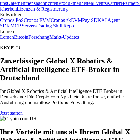
uns
Unternehmensnachrichten
Produktneuheiten
Events
Karriere
Partner
S
icherheit
Lizenzen & Registrierung
Entwickler
Cronos PoS
Cronos EVM
Cronos zkEVM
Pay SDK
AI Agent
SDK
MCP Servers
Trading Skill Repo
Lernen
Lernen
Bitcoin
Forschung
Markt-Updates
KRYPTO
Zuverlässiger Global X Robotics &
Artificial Intelligence ETF-Broker in
Deutschland
Ihr Global X Robotics & Artificial Intelligence ETF-Broker in
Deutschland: Die Crypto.com App bietet klare Preise, einfache
Ausführung und nahtlose Portfolio-Verwaltung.
Jetzt starten
Ihre Vorteile mit uns als Ihrem Global X