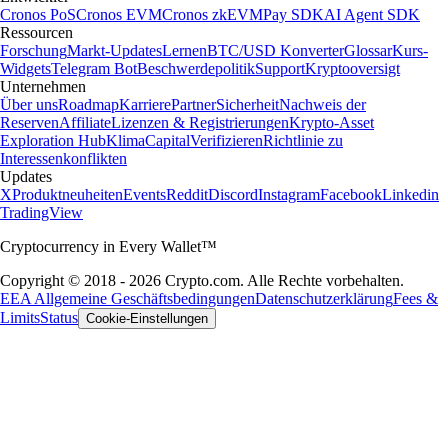
Cronos PoS
Cronos EVM
Cronos zkEVM
Pay SDK
AI Agent SDK
Ressourcen
Forschung
Markt-Updates
Lernen
BTC/USD Konverter
Glossar
Kurs-
Widgets
Telegram Bot
Beschwerdepolitik
Support
Kryptooversigt
Unternehmen
Über uns
Roadmap
Karriere
Partner
Sicherheit
Nachweis der
Reserven
Affiliate
Lizenzen & Registrierungen
Krypto-Asset
Exploration Hub
Klima
Capital
Verifizieren
Richtlinie zu
Interessenkonflikten
Updates
X
Produktneuheiten
Events
Reddit
Discord
Instagram
Facebook
Linkedin
TradingView
Cryptocurrency in Every Wallet™
Copyright © 2018 - 2026 Crypto.com. Alle Rechte vorbehalten.
EEA Allgemeine Geschäftsbedingungen
Datenschutzerklärung
Fees &
Limits
Status
Cookie-Einstellungen