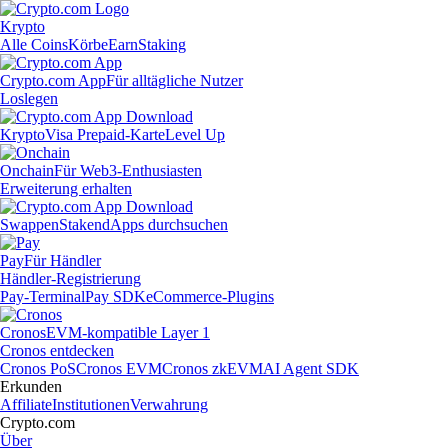
Krypto
Alle Coins
Körbe
Earn
Staking
Crypto.com App
Für alltägliche Nutzer
Loslegen
Krypto
Visa Prepaid-Karte
Level Up
Onchain
Für Web3-Enthusiasten
Erweiterung erhalten
Swappen
Staken
dApps durchsuchen
Pay
Für Händler
Händler-Registrierung
Pay-Terminal
Pay SDK
eCommerce-Plugins
Cronos
EVM-kompatible Layer 1
Cronos entdecken
Cronos PoS
Cronos EVM
Cronos zkEVM
AI Agent SDK
Erkunden
Affiliate
Institutionen
Verwahrung
Crypto.com
Über