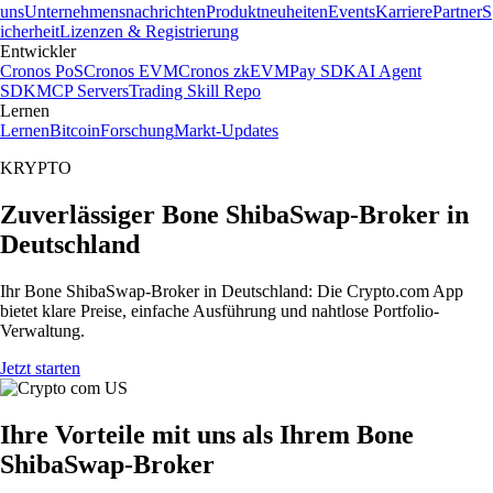
uns
Unternehmensnachrichten
Produktneuheiten
Events
Karriere
Partner
S
icherheit
Lizenzen & Registrierung
Entwickler
Cronos PoS
Cronos EVM
Cronos zkEVM
Pay SDK
AI Agent
SDK
MCP Servers
Trading Skill Repo
Lernen
Lernen
Bitcoin
Forschung
Markt-Updates
KRYPTO
Zuverlässiger Bone ShibaSwap-Broker in
Deutschland
Ihr Bone ShibaSwap-Broker in Deutschland: Die Crypto.com App
bietet klare Preise, einfache Ausführung und nahtlose Portfolio-
Verwaltung.
Jetzt starten
Ihre Vorteile mit uns als Ihrem Bone
ShibaSwap-Broker