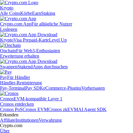
Krypto
Alle Coins
Körbe
Earn
Staking
Crypto.com App
Für alltägliche Nutzer
Loslegen
Krypto
Visa Prepaid-Karte
Level Up
Onchain
Für Web3-Enthusiasten
Erweiterung erhalten
Swappen
Staken
dApps durchsuchen
Pay
Für Händler
Händler-Registrierung
Pay-Terminal
Pay SDK
eCommerce-Plugins
Vorhersagen
Cronos
EVM-kompatible Layer 1
Cronos entdecken
Cronos PoS
Cronos EVM
Cronos zkEVM
AI Agent SDK
Erkunden
Affiliate
Institutionen
Verwahrung
Crypto.com
Über