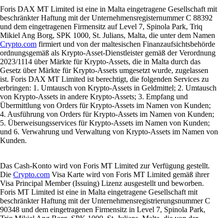
Foris DAX MT Limited ist eine in Malta eingetragene Gesellschaft mit
beschränkter Haftung mit der Unternehmensregisternummer C 88392
und dem eingetragenen Firmensitz auf Level 7, Spinola Park, Triq
Mikiel Ang Borg, SPK 1000, St. Julians, Malta, die unter dem Namen
Crypto.com
firmiert und von der maltesischen Finanzaufsichtsbehörde
ordnungsgemäß als Krypto-Asset-Dienstleister gemäß der Verordnung
2023/1114 über Märkte für Krypto-Assets, die in Malta durch das
Gesetz über Märkte für Krypto-Assets umgesetzt wurde, zugelassen
ist. Foris DAX MT Limited ist berechtigt, die folgenden Services zu
erbringen: 1. Umtausch von Krypto-Assets in Geldmittel; 2. Umtausch
von Krypto-Assets in andere Krypto-Assets; 3. Empfang und
Übermittlung von Orders für Krypto-Assets im Namen von Kunden;
4. Ausführung von Orders für Krypto-Assets im Namen von Kunden;
5. Überweisungsservices für Krypto-Assets im Namen von Kunden;
und 6. Verwahrung und Verwaltung von Krypto-Assets im Namen von
Kunden.
Das Cash-Konto wird von Foris MT Limited zur Verfügung gestellt.
Die
Crypto.com
Visa Karte wird von Foris MT Limited gemäß ihrer
Visa Principal Member (Issuing) Lizenz ausgestellt und beworben.
Foris MT Limited ist eine in Malta eingetragene Gesellschaft mit
beschränkter Haftung mit der Unternehmensregistrierungsnummer C
90348 und dem eingetragenen Firmensitz in Level 7, Spinola Park,