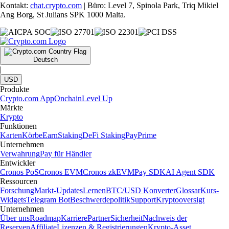
Kontakt:
chat.crypto.com
| Büro: Level 7, Spinola Park, Triq Mikiel
Ang Borg, St Julians SPK 1000 Malta.
Deutsch
|
USD
Produkte
Crypto.com App
Onchain
Level Up
Märkte
Krypto
Funktionen
Karten
Körbe
Earn
Staking
DeFi Staking
Pay
Prime
Unternehmen
Verwahrung
Pay für Händler
Entwickler
Cronos PoS
Cronos EVM
Cronos zkEVM
Pay SDK
AI Agent SDK
Ressourcen
Forschung
Markt-Updates
Lernen
BTC/USD Konverter
Glossar
Kurs-
Widgets
Telegram Bot
Beschwerdepolitik
Support
Kryptooversigt
Unternehmen
Über uns
Roadmap
Karriere
Partner
Sicherheit
Nachweis der
Reserven
Affiliate
Lizenzen & Registrierungen
Krypto-Asset