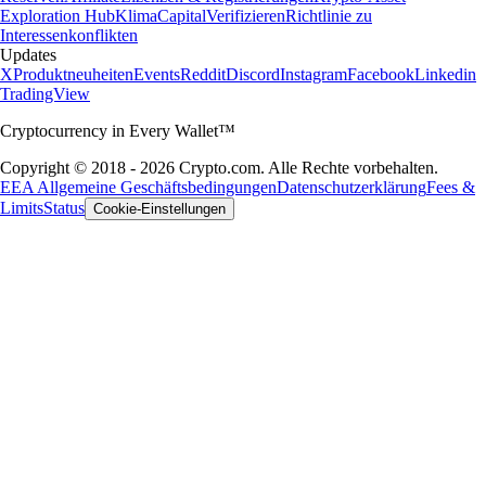
Exploration Hub
Klima
Capital
Verifizieren
Richtlinie zu
Interessenkonflikten
Updates
X
Produktneuheiten
Events
Reddit
Discord
Instagram
Facebook
Linkedin
TradingView
Cryptocurrency in Every Wallet™
Copyright © 2018 - 2026 Crypto.com. Alle Rechte vorbehalten.
EEA Allgemeine Geschäftsbedingungen
Datenschutzerklärung
Fees &
Limits
Status
Cookie-Einstellungen