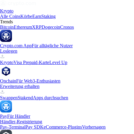
Krypto
Alle Coins
Körbe
Earn
Staking
Trends
Bitcoin
Ethereum
XRP
Dogecoin
Cronos
Crypto.com App
Für alltägliche Nutzer
Loslegen
Krypto
Visa Prepaid-Karte
Level Up
Onchain
Für Web3-Enthusiasten
Erweiterung erhalten
Swappen
Staken
dApps durchsuchen
Pay
Für Händler
Händler-Registrierung
Pay-Terminal
Pay SDK
eCommerce-Plugins
Vorhersagen