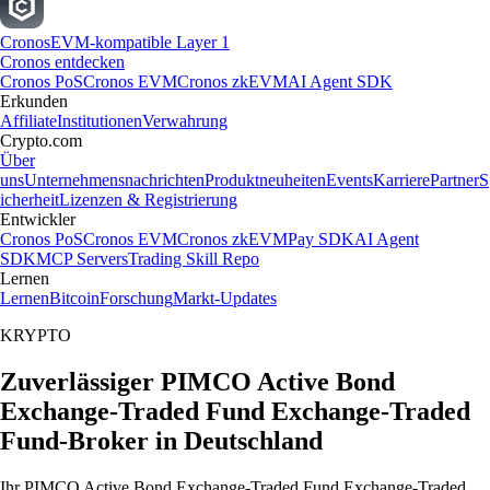
Cronos
EVM-kompatible Layer 1
Cronos entdecken
Cronos PoS
Cronos EVM
Cronos zkEVM
AI Agent SDK
Erkunden
Affiliate
Institutionen
Verwahrung
Crypto.com
Über
uns
Unternehmensnachrichten
Produktneuheiten
Events
Karriere
Partner
S
icherheit
Lizenzen & Registrierung
Entwickler
Cronos PoS
Cronos EVM
Cronos zkEVM
Pay SDK
AI Agent
SDK
MCP Servers
Trading Skill Repo
Lernen
Lernen
Bitcoin
Forschung
Markt-Updates
KRYPTO
Zuverlässiger PIMCO Active Bond
Exchange-Traded Fund Exchange-Traded
Fund-Broker in Deutschland
Ihr PIMCO Active Bond Exchange-Traded Fund Exchange-Traded