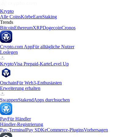
Krypto
Alle Coins
Körbe
Earn
Staking
Trends
Bitcoin
Ethereum
XRP
Dogecoin
Cronos
Crypto.com App
Für alltägliche Nutzer
Loslegen
Krypto
Visa Prepaid-Karte
Level Up
Onchain
Für Web3-Enthusiasten
Erweiterung erhalten
Swappen
Staken
dApps durchsuchen
Pay
Für Händler
Händler-Registrierung
Pay-Terminal
Pay SDK
eCommerce-Plugins
Vorhersagen