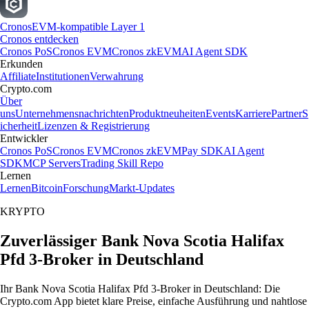
Cronos
EVM-kompatible Layer 1
Cronos entdecken
Cronos PoS
Cronos EVM
Cronos zkEVM
AI Agent SDK
Erkunden
Affiliate
Institutionen
Verwahrung
Crypto.com
Über
uns
Unternehmensnachrichten
Produktneuheiten
Events
Karriere
Partner
S
icherheit
Lizenzen & Registrierung
Entwickler
Cronos PoS
Cronos EVM
Cronos zkEVM
Pay SDK
AI Agent
SDK
MCP Servers
Trading Skill Repo
Lernen
Lernen
Bitcoin
Forschung
Markt-Updates
KRYPTO
Zuverlässiger Bank Nova Scotia Halifax
Pfd 3-Broker in Deutschland
Ihr Bank Nova Scotia Halifax Pfd 3-Broker in Deutschland: Die
Crypto.com App bietet klare Preise, einfache Ausführung und nahtlose