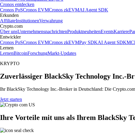
Cronos entdecken
Cronos PoS
Cronos EVM
Cronos zkEVM
AI Agent SDK
Erkunden
Affiliate
Institutionen
Verwahrung
Crypto.com
Über uns
Unternehmensnachrichten
Produktneuheiten
Events
Karriere
Pa
Entwickler
Cronos PoS
Cronos EVM
Cronos zkEVM
Pay SDK
AI Agent SDK
MCP
Lernen
Lernen
Bitcoin
Forschung
Markt-Updates
KRYPTO
Zuverlässiger BlackSky Technology Inc.-Br
Ihr BlackSky Technology Inc.-Broker in Deutschland: Die Crypto.com A
Jetzt starten
Ihre Vorteile mit uns als Ihrem BlackSky T