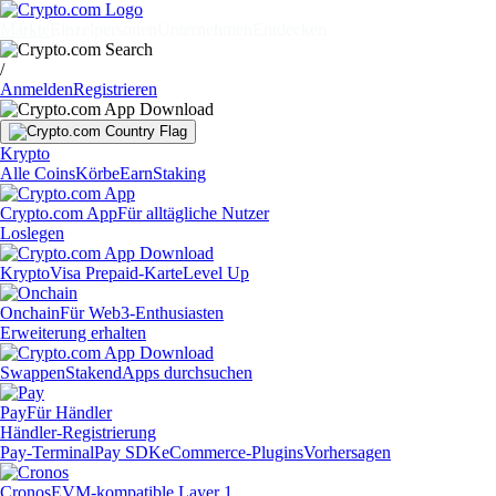
Märkte
Einzelpersonen
Unternehmen
Entdecken
/
Anmelden
Registrieren
Krypto
Alle Coins
Körbe
Earn
Staking
Crypto.com App
Für alltägliche Nutzer
Loslegen
Krypto
Visa Prepaid-Karte
Level Up
Onchain
Für Web3-Enthusiasten
Erweiterung erhalten
Swappen
Staken
dApps durchsuchen
Pay
Für Händler
Händler-Registrierung
Pay-Terminal
Pay SDK
eCommerce-Plugins
Vorhersagen
Cronos
EVM-kompatible Layer 1