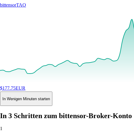
bittensor
TAO
$
177.75
EUR
+
4.59
%
24H
Buy
In Wenigen Minuten starten
In 3 Schritten zum bittensor-Broker-Konto
1