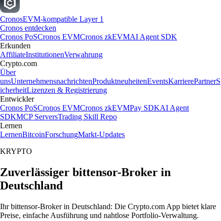
Cronos
EVM-kompatible Layer 1
Cronos entdecken
Cronos PoS
Cronos EVM
Cronos zkEVM
AI Agent SDK
Erkunden
Affiliate
Institutionen
Verwahrung
Crypto.com
Über
uns
Unternehmensnachrichten
Produktneuheiten
Events
Karriere
Partner
S
icherheit
Lizenzen & Registrierung
Entwickler
Cronos PoS
Cronos EVM
Cronos zkEVM
Pay SDK
AI Agent
SDK
MCP Servers
Trading Skill Repo
Lernen
Lernen
Bitcoin
Forschung
Markt-Updates
KRYPTO
Zuverlässiger bittensor-Broker in
Deutschland
Ihr bittensor-Broker in Deutschland: Die Crypto.com App bietet klare
Preise, einfache Ausführung und nahtlose Portfolio-Verwaltung.