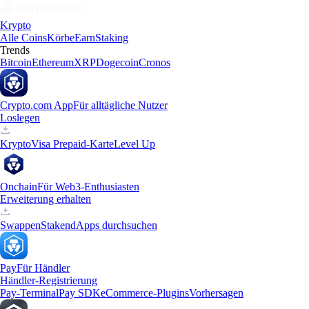
Krypto
Alle Coins
Körbe
Earn
Staking
Trends
Bitcoin
Ethereum
XRP
Dogecoin
Cronos
Crypto.com App
Für alltägliche Nutzer
Loslegen
Krypto
Visa Prepaid-Karte
Level Up
Onchain
Für Web3-Enthusiasten
Erweiterung erhalten
Swappen
Staken
dApps durchsuchen
Pay
Für Händler
Händler-Registrierung
Pay-Terminal
Pay SDK
eCommerce-Plugins
Vorhersagen