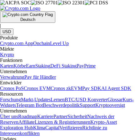
Deutsch
|
USD
Produkte
Crypto.com App
Onchain
Level Up
Märkte
Krypto
Funktionen
Karten
Körbe
Earn
Staking
DeFi Staking
Pay
Prime
Unternehmen
Verwahrung
Pay für Händler
Entwickler
Cronos PoS
Cronos EVM
Cronos zkEVM
Pay SDK
AI Agent SDK
Ressourcen
Forschung
Markt-Updates
Lernen
BTC/USD Konverter
Glossar
Kurs-
Widgets
Telegram Bot
Beschwerdepolitik
Support
Kryptooversigt
Unternehmen
Über uns
Roadmap
Karriere
Partner
Sicherheit
Nachweis der
Reserven
Affiliate
Lizenzen & Registrierungen
Krypto-Asset
Exploration Hub
Klima
Capital
Verifizieren
Richtlinie zu
Interessenkonflikten
Updates