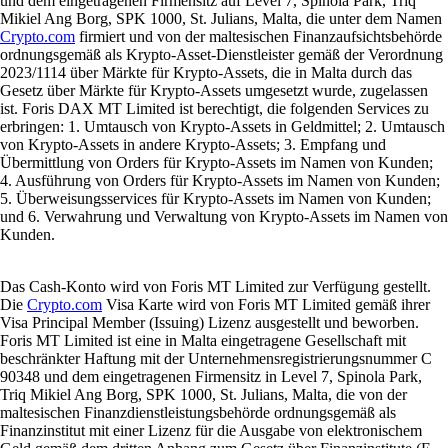
und dem eingetragenen Firmensitz auf Level 7, Spinola Park, Triq
Mikiel Ang Borg, SPK 1000, St. Julians, Malta, die unter dem Namen
Crypto.com
firmiert und von der maltesischen Finanzaufsichtsbehörde
ordnungsgemäß als Krypto-Asset-Dienstleister gemäß der Verordnung
2023/1114 über Märkte für Krypto-Assets, die in Malta durch das
Gesetz über Märkte für Krypto-Assets umgesetzt wurde, zugelassen
ist. Foris DAX MT Limited ist berechtigt, die folgenden Services zu
erbringen: 1. Umtausch von Krypto-Assets in Geldmittel; 2. Umtausch
von Krypto-Assets in andere Krypto-Assets; 3. Empfang und
Übermittlung von Orders für Krypto-Assets im Namen von Kunden;
4. Ausführung von Orders für Krypto-Assets im Namen von Kunden;
5. Überweisungsservices für Krypto-Assets im Namen von Kunden;
und 6. Verwahrung und Verwaltung von Krypto-Assets im Namen von
Kunden.
Das Cash-Konto wird von Foris MT Limited zur Verfügung gestellt.
Die
Crypto.com
Visa Karte wird von Foris MT Limited gemäß ihrer
Visa Principal Member (Issuing) Lizenz ausgestellt und beworben.
Foris MT Limited ist eine in Malta eingetragene Gesellschaft mit
beschränkter Haftung mit der Unternehmensregistrierungsnummer C
90348 und dem eingetragenen Firmensitz in Level 7, Spinola Park,
Triq Mikiel Ang Borg, SPK 1000, St. Julians, Malta, die von der
maltesischen Finanzdienstleistungsbehörde ordnungsgemäß als
Finanzinstitut mit einer Lizenz für die Ausgabe von elektronischem