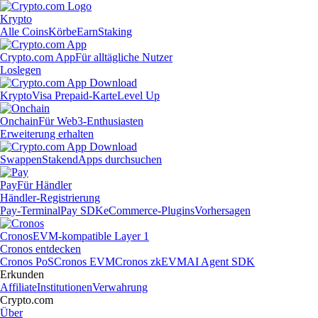
Krypto
Alle Coins
Körbe
Earn
Staking
Crypto.com App
Für alltägliche Nutzer
Loslegen
Krypto
Visa Prepaid-Karte
Level Up
Onchain
Für Web3-Enthusiasten
Erweiterung erhalten
Swappen
Staken
dApps durchsuchen
Pay
Für Händler
Händler-Registrierung
Pay-Terminal
Pay SDK
eCommerce-Plugins
Vorhersagen
Cronos
EVM-kompatible Layer 1
Cronos entdecken
Cronos PoS
Cronos EVM
Cronos zkEVM
AI Agent SDK
Erkunden
Affiliate
Institutionen
Verwahrung
Crypto.com
Über