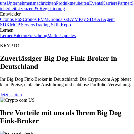
uns
Unternehmensnachrichten
Produktneuheiten
Events
Karriere
Partner
S
icherheit
Lizenzen & Registrierung
Entwickler
Cronos PoS
Cronos EVM
Cronos zkEVM
Pay SDK
AI Agent
SDK
MCP Servers
Trading Skill Repo
Lernen
Lernen
Bitcoin
Forschung
Markt-Updates
KRYPTO
Zuverlässiger Big Dog Fink-Broker in
Deutschland
Ihr Big Dog Fink-Broker in Deutschland: Die Crypto.com App bietet
klare Preise, einfache Ausführung und nahtlose Portfolio-Verwaltung.
Jetzt starten
Ihre Vorteile mit uns als Ihrem Big Dog
Fink-Broker