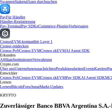
Swappen
Staken
dApps durchsuchen
Pay
Für Händler
Händler-Registrierung
Pay-Terminal
Pay SDK
eCommerce-Plugins
Vorhersagen
Cronos
EVM-kompatible Layer 1
Cronos entdecken
Cronos PoS
Cronos EVM
Cronos zkEVM
AI Agent SDK
Erkunden
Affiliate
Institutionen
Verwahrung
Crypto.com
Über uns
Unternehmensnachrichten
Produktneuheiten
Events
Karriere
Pa
Entwickler
Cronos PoS
Cronos EVM
Cronos zkEVM
Pay SDK
AI Agent SDK
MCP
Lernen
Lernen
Bitcoin
Forschung
Markt-Updates
KRYPTO
Zuverlässiger Banco BBVA Argentina S.A.-