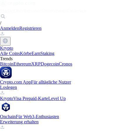
Märkte
Einzelpersonen
Unternehmen
Entdecken
/
Anmelden
Registrieren
Krypto
Alle Coins
Körbe
Earn
Staking
Trends
Bitcoin
Ethereum
XRP
Dogecoin
Cronos
Crypto.com App
Für alltägliche Nutzer
Loslegen
Krypto
Visa Prepaid-Karte
Level Up
Onchain
Für Web3-Enthusiasten
Erweiterung erhalten