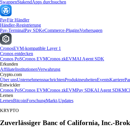
Swappen
Staken
dApps durchsuchen
Pay
Für Händler
Händler-Registrierung
Pay-Terminal
Pay SDK
eCommerce-Plugins
Vorhersagen
Cronos
EVM-kompatible Layer 1
Cronos entdecken
Cronos PoS
Cronos EVM
Cronos zkEVM
AI Agent SDK
Erkunden
Affiliate
Institutionen
Verwahrung
Crypto.com
Über uns
Unternehmensnachrichten
Produktneuheiten
Events
Karriere
Pa
Entwickler
Cronos PoS
Cronos EVM
Cronos zkEVM
Pay SDK
AI Agent SDK
MCP
Lernen
Lernen
Bitcoin
Forschung
Markt-Updates
KRYPTO
Zuverlässiger Banc of California, Inc.-Bro