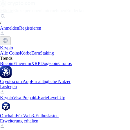
Märkte
Einzelpersonen
Unternehmen
Entdecken
/
Anmelden
Registrieren
Krypto
Alle Coins
Körbe
Earn
Staking
Trends
Bitcoin
Ethereum
XRP
Dogecoin
Cronos
Crypto.com App
Für alltägliche Nutzer
Loslegen
Krypto
Visa Prepaid-Karte
Level Up
Onchain
Für Web3-Enthusiasten
Erweiterung erhalten