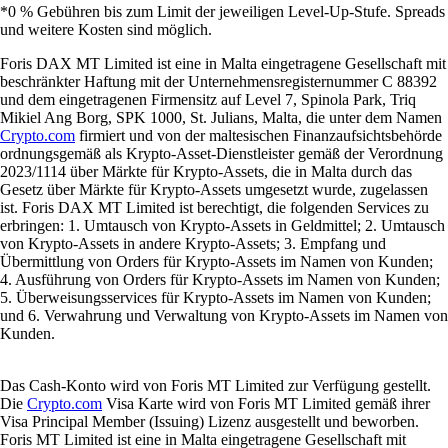
*0 % Gebühren bis zum Limit der jeweiligen Level-Up-Stufe. Spreads
und weitere Kosten sind möglich.
Foris DAX MT Limited ist eine in Malta eingetragene Gesellschaft mit
beschränkter Haftung mit der Unternehmensregisternummer C 88392
und dem eingetragenen Firmensitz auf Level 7, Spinola Park, Triq
Mikiel Ang Borg, SPK 1000, St. Julians, Malta, die unter dem Namen
Crypto.com
firmiert und von der maltesischen Finanzaufsichtsbehörde
ordnungsgemäß als Krypto-Asset-Dienstleister gemäß der Verordnung
2023/1114 über Märkte für Krypto-Assets, die in Malta durch das
Gesetz über Märkte für Krypto-Assets umgesetzt wurde, zugelassen
ist. Foris DAX MT Limited ist berechtigt, die folgenden Services zu
erbringen: 1. Umtausch von Krypto-Assets in Geldmittel; 2. Umtausch
von Krypto-Assets in andere Krypto-Assets; 3. Empfang und
Übermittlung von Orders für Krypto-Assets im Namen von Kunden;
4. Ausführung von Orders für Krypto-Assets im Namen von Kunden;
5. Überweisungsservices für Krypto-Assets im Namen von Kunden;
und 6. Verwahrung und Verwaltung von Krypto-Assets im Namen von
Kunden.
Das Cash-Konto wird von Foris MT Limited zur Verfügung gestellt.
Die
Crypto.com
Visa Karte wird von Foris MT Limited gemäß ihrer
Visa Principal Member (Issuing) Lizenz ausgestellt und beworben.
Foris MT Limited ist eine in Malta eingetragene Gesellschaft mit