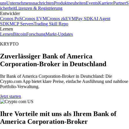
uns
Unternehmensnachrichten
Produktneuheiten
Events
Karriere
Partner
S
icherheit
Lizenzen & Registrierung
Entwickler
Cronos PoS
Cronos EVM
Cronos zkEVM
Pay SDK
AI Agent
SDK
MCP Servers
Trading Skill Repo
Lernen
Lernen
Bitcoin
Forschung
Markt-Updates
KRYPTO
Zuverlässiger Bank of America
Corporation-Broker in Deutschland
Ihr Bank of America Corporation-Broker in Deutschland: Die
Crypto.com App bietet klare Preise, einfache Ausführung und nahtlose
Portfolio-Verwaltung.
Jetzt starten
Ihre Vorteile mit uns als Ihrem Bank of
America Corporation-Broker