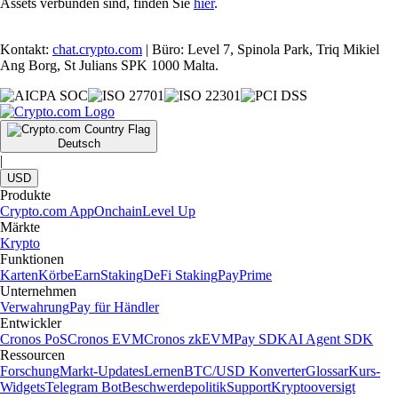
Assets verbunden sind, finden Sie
hier
.
Kontakt:
chat.crypto.com
| Büro: Level 7, Spinola Park, Triq Mikiel
Ang Borg, St Julians SPK 1000 Malta.
Deutsch
|
USD
Produkte
Crypto.com App
Onchain
Level Up
Märkte
Krypto
Funktionen
Karten
Körbe
Earn
Staking
DeFi Staking
Pay
Prime
Unternehmen
Verwahrung
Pay für Händler
Entwickler
Cronos PoS
Cronos EVM
Cronos zkEVM
Pay SDK
AI Agent SDK
Ressourcen
Forschung
Markt-Updates
Lernen
BTC/USD Konverter
Glossar
Kurs-
Widgets
Telegram Bot
Beschwerdepolitik
Support
Kryptooversigt