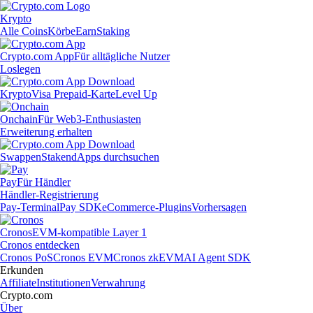
Krypto
Alle Coins
Körbe
Earn
Staking
Crypto.com App
Für alltägliche Nutzer
Loslegen
Krypto
Visa Prepaid-Karte
Level Up
Onchain
Für Web3-Enthusiasten
Erweiterung erhalten
Swappen
Staken
dApps durchsuchen
Pay
Für Händler
Händler-Registrierung
Pay-Terminal
Pay SDK
eCommerce-Plugins
Vorhersagen
Cronos
EVM-kompatible Layer 1
Cronos entdecken
Cronos PoS
Cronos EVM
Cronos zkEVM
AI Agent SDK
Erkunden
Affiliate
Institutionen
Verwahrung
Crypto.com
Über