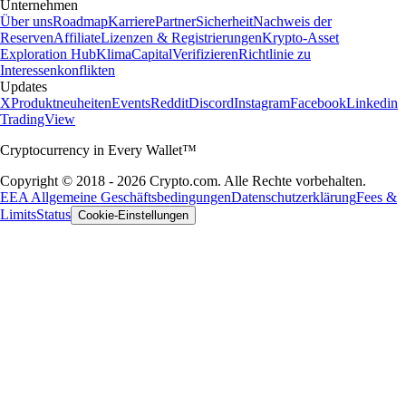
Unternehmen
Über uns
Roadmap
Karriere
Partner
Sicherheit
Nachweis der
Reserven
Affiliate
Lizenzen & Registrierungen
Krypto-Asset
Exploration Hub
Klima
Capital
Verifizieren
Richtlinie zu
Interessenkonflikten
Updates
X
Produktneuheiten
Events
Reddit
Discord
Instagram
Facebook
Linkedin
TradingView
Cryptocurrency in Every Wallet™
Copyright © 2018 - 2026 Crypto.com. Alle Rechte vorbehalten.
EEA Allgemeine Geschäftsbedingungen
Datenschutzerklärung
Fees &
Limits
Status
Cookie-Einstellungen