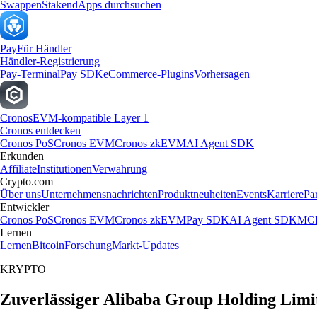
Swappen
Staken
dApps durchsuchen
Pay
Für Händler
Händler-Registrierung
Pay-Terminal
Pay SDK
eCommerce-Plugins
Vorhersagen
Cronos
EVM-kompatible Layer 1
Cronos entdecken
Cronos PoS
Cronos EVM
Cronos zkEVM
AI Agent SDK
Erkunden
Affiliate
Institutionen
Verwahrung
Crypto.com
Über uns
Unternehmensnachrichten
Produktneuheiten
Events
Karriere
Pa
Entwickler
Cronos PoS
Cronos EVM
Cronos zkEVM
Pay SDK
AI Agent SDK
MCP
Lernen
Lernen
Bitcoin
Forschung
Markt-Updates
KRYPTO
Zuverlässiger Alibaba Group Holding Limi