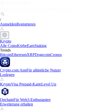
Märkte
Einzelpersonen
Unternehmen
Entdecken
/
Anmelden
Registrieren
Krypto
Alle Coins
Körbe
Earn
Staking
Trends
Bitcoin
Ethereum
XRP
Dogecoin
Cronos
Crypto.com App
Für alltägliche Nutzer
Loslegen
Krypto
Visa Prepaid-Karte
Level Up
Onchain
Für Web3-Enthusiasten
Erweiterung erhalten