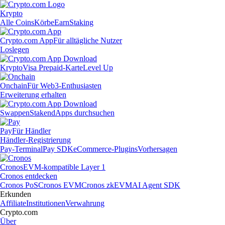
Krypto
Alle Coins
Körbe
Earn
Staking
Crypto.com App
Für alltägliche Nutzer
Loslegen
Krypto
Visa Prepaid-Karte
Level Up
Onchain
Für Web3-Enthusiasten
Erweiterung erhalten
Swappen
Staken
dApps durchsuchen
Pay
Für Händler
Händler-Registrierung
Pay-Terminal
Pay SDK
eCommerce-Plugins
Vorhersagen
Cronos
EVM-kompatible Layer 1
Cronos entdecken
Cronos PoS
Cronos EVM
Cronos zkEVM
AI Agent SDK
Erkunden
Affiliate
Institutionen
Verwahrung
Crypto.com
Über