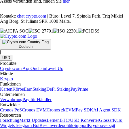
Assets verbunden sind, finden Sie
hier
.
Kontakt:
chat.crypto.com
| Büro: Level 7, Spinola Park, Triq Mikiel
Ang Borg, St Julians SPK 1000 Malta.
Deutsch
|
USD
Produkte
Crypto.com App
Onchain
Level Up
Märkte
Krypto
Funktionen
Karten
Körbe
Earn
Staking
DeFi Staking
Pay
Prime
Unternehmen
Verwahrung
Pay für Händler
Entwickler
Cronos PoS
Cronos EVM
Cronos zkEVM
Pay SDK
AI Agent SDK
Ressourcen
Forschung
Markt-Updates
Lernen
BTC/USD Konverter
Glossar
Kurs-
Widgets
Telegram Bot
Beschwerdepolitik
Support
Kryptooversigt