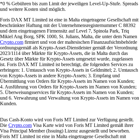
*0 % Gebühren bis zum Limit der jeweiligen Level-Up-Stufe. Spreads
und weitere Kosten sind möglich.
Foris DAX MT Limited ist eine in Malta eingetragene Gesellschaft mit
beschränkter Haftung mit der Unternehmensregisternummer C 88392
und dem eingetragenen Firmensitz auf Level 7, Spinola Park, Triq
Mikiel Ang Borg, SPK 1000, St. Julians, Malta, die unter dem Namen
Crypto.com
firmiert und von der maltesischen Finanzaufsichtsbehörde
ordnungsgemäß als Krypto-Asset-Dienstleister gemäß der Verordnung
2023/1114 über Märkte für Krypto-Assets, die in Malta durch das
Gesetz über Märkte für Krypto-Assets umgesetzt wurde, zugelassen
ist. Foris DAX MT Limited ist berechtigt, die folgenden Services zu
erbringen: 1. Umtausch von Krypto-Assets in Geldmittel; 2. Umtausch
von Krypto-Assets in andere Krypto-Assets; 3. Empfang und
Übermittlung von Orders für Krypto-Assets im Namen von Kunden;
4. Ausführung von Orders für Krypto-Assets im Namen von Kunden;
5. Überweisungsservices für Krypto-Assets im Namen von Kunden;
und 6. Verwahrung und Verwaltung von Krypto-Assets im Namen von
Kunden.
Das Cash-Konto wird von Foris MT Limited zur Verfügung gestellt.
Die
Crypto.com
Visa Karte wird von Foris MT Limited gemäß ihrer
Visa Principal Member (Issuing) Lizenz ausgestellt und beworben.
Foris MT Limited ist eine in Malta eingetragene Gesellschaft mit