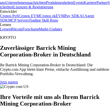
uns
Unternehmensnachrichten
Produktneuheiten
Events
Karriere
Partner
S
icherheit
Lizenzen & Registrierung
Entwickler
Cronos PoS
Cronos EVM
Cronos zkEVM
Pay SDK
AI Agent
SDK
MCP Servers
Trading Skill Repo
Lernen
Lernen
Bitcoin
Forschung
Markt-Updates
KRYPTO
Zuverlässiger Barrick Mining
Corporation-Broker in Deutschland
Ihr Barrick Mining Corporation-Broker in Deutschland: Die
Crypto.com App bietet klare Preise, einfache Ausführung und nahtlose
Portfolio-Verwaltung.
Jetzt starten
Ihre Vorteile mit uns als Ihrem Barrick
Mining Corporation-Broker