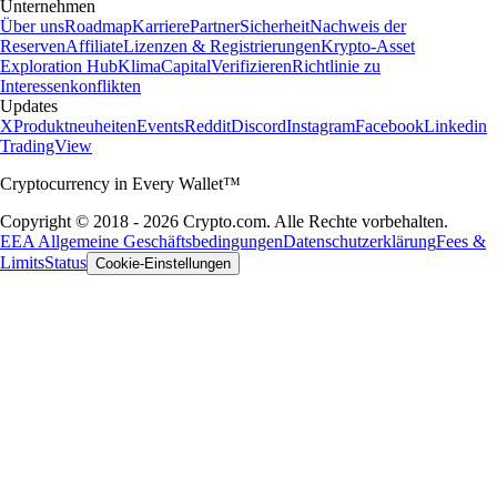
Unternehmen
Über uns
Roadmap
Karriere
Partner
Sicherheit
Nachweis der
Reserven
Affiliate
Lizenzen & Registrierungen
Krypto-Asset
Exploration Hub
Klima
Capital
Verifizieren
Richtlinie zu
Interessenkonflikten
Updates
X
Produktneuheiten
Events
Reddit
Discord
Instagram
Facebook
Linkedin
TradingView
Cryptocurrency in Every Wallet™
Copyright © 2018 - 2026 Crypto.com. Alle Rechte vorbehalten.
EEA Allgemeine Geschäftsbedingungen
Datenschutzerklärung
Fees &
Limits
Status
Cookie-Einstellungen