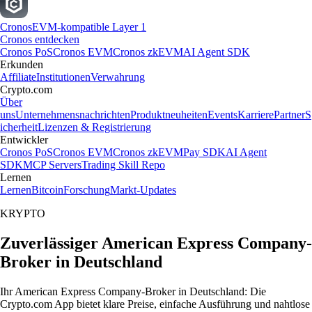
Cronos
EVM-kompatible Layer 1
Cronos entdecken
Cronos PoS
Cronos EVM
Cronos zkEVM
AI Agent SDK
Erkunden
Affiliate
Institutionen
Verwahrung
Crypto.com
Über
uns
Unternehmensnachrichten
Produktneuheiten
Events
Karriere
Partner
S
icherheit
Lizenzen & Registrierung
Entwickler
Cronos PoS
Cronos EVM
Cronos zkEVM
Pay SDK
AI Agent
SDK
MCP Servers
Trading Skill Repo
Lernen
Lernen
Bitcoin
Forschung
Markt-Updates
KRYPTO
Zuverlässiger American Express Company-
Broker in Deutschland
Ihr American Express Company-Broker in Deutschland: Die
Crypto.com App bietet klare Preise, einfache Ausführung und nahtlose