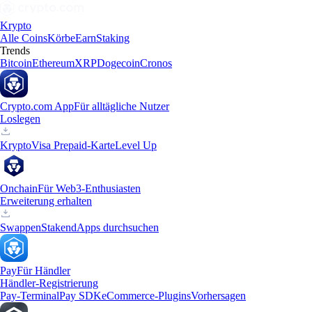
Krypto
Alle Coins
Körbe
Earn
Staking
Trends
Bitcoin
Ethereum
XRP
Dogecoin
Cronos
Crypto.com App
Für alltägliche Nutzer
Loslegen
Krypto
Visa Prepaid-Karte
Level Up
Onchain
Für Web3-Enthusiasten
Erweiterung erhalten
Swappen
Staken
dApps durchsuchen
Pay
Für Händler
Händler-Registrierung
Pay-Terminal
Pay SDK
eCommerce-Plugins
Vorhersagen