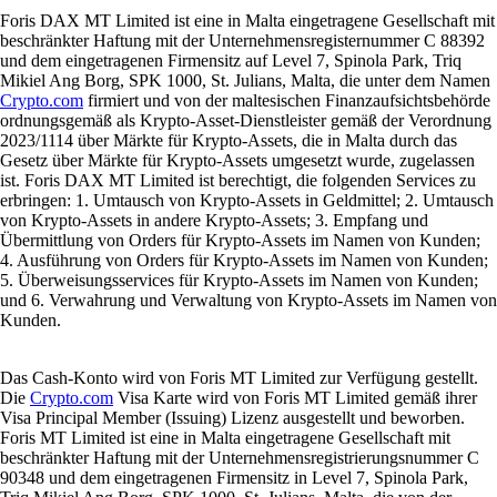
Foris DAX MT Limited ist eine in Malta eingetragene Gesellschaft mit
beschränkter Haftung mit der Unternehmensregisternummer C 88392
und dem eingetragenen Firmensitz auf Level 7, Spinola Park, Triq
Mikiel Ang Borg, SPK 1000, St. Julians, Malta, die unter dem Namen
Crypto.com
firmiert und von der maltesischen Finanzaufsichtsbehörde
ordnungsgemäß als Krypto-Asset-Dienstleister gemäß der Verordnung
2023/1114 über Märkte für Krypto-Assets, die in Malta durch das
Gesetz über Märkte für Krypto-Assets umgesetzt wurde, zugelassen
ist. Foris DAX MT Limited ist berechtigt, die folgenden Services zu
erbringen: 1. Umtausch von Krypto-Assets in Geldmittel; 2. Umtausch
von Krypto-Assets in andere Krypto-Assets; 3. Empfang und
Übermittlung von Orders für Krypto-Assets im Namen von Kunden;
4. Ausführung von Orders für Krypto-Assets im Namen von Kunden;
5. Überweisungsservices für Krypto-Assets im Namen von Kunden;
und 6. Verwahrung und Verwaltung von Krypto-Assets im Namen von
Kunden.
Das Cash-Konto wird von Foris MT Limited zur Verfügung gestellt.
Die
Crypto.com
Visa Karte wird von Foris MT Limited gemäß ihrer
Visa Principal Member (Issuing) Lizenz ausgestellt und beworben.
Foris MT Limited ist eine in Malta eingetragene Gesellschaft mit
beschränkter Haftung mit der Unternehmensregistrierungsnummer C
90348 und dem eingetragenen Firmensitz in Level 7, Spinola Park,