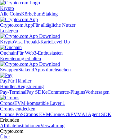
Krypto
Alle Coins
Körbe
Earn
Staking
Crypto.com App
Für alltägliche Nutzer
Loslegen
Krypto
Visa Prepaid-Karte
Level Up
Onchain
Für Web3-Enthusiasten
Erweiterung erhalten
Swappen
Staken
dApps durchsuchen
Pay
Für Händler
Händler-Registrierung
Pay-Terminal
Pay SDK
eCommerce-Plugins
Vorhersagen
Cronos
EVM-kompatible Layer 1
Cronos entdecken
Cronos PoS
Cronos EVM
Cronos zkEVM
AI Agent SDK
Erkunden
Affiliate
Institutionen
Verwahrung
Crypto.com
Über