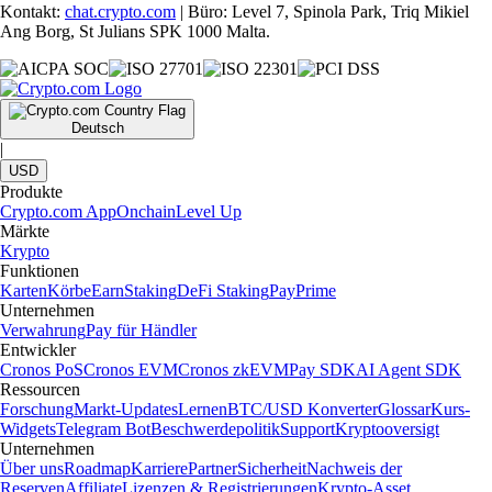
Kontakt:
chat.crypto.com
| Büro: Level 7, Spinola Park, Triq Mikiel
Ang Borg, St Julians SPK 1000 Malta.
Deutsch
|
USD
Produkte
Crypto.com App
Onchain
Level Up
Märkte
Krypto
Funktionen
Karten
Körbe
Earn
Staking
DeFi Staking
Pay
Prime
Unternehmen
Verwahrung
Pay für Händler
Entwickler
Cronos PoS
Cronos EVM
Cronos zkEVM
Pay SDK
AI Agent SDK
Ressourcen
Forschung
Markt-Updates
Lernen
BTC/USD Konverter
Glossar
Kurs-
Widgets
Telegram Bot
Beschwerdepolitik
Support
Kryptooversigt
Unternehmen
Über uns
Roadmap
Karriere
Partner
Sicherheit
Nachweis der
Reserven
Affiliate
Lizenzen & Registrierungen
Krypto-Asset