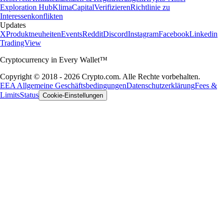
Exploration Hub
Klima
Capital
Verifizieren
Richtlinie zu
Interessenkonflikten
Updates
X
Produktneuheiten
Events
Reddit
Discord
Instagram
Facebook
Linkedin
TradingView
Cryptocurrency in Every Wallet™
Copyright © 2018 - 2026 Crypto.com. Alle Rechte vorbehalten.
EEA Allgemeine Geschäftsbedingungen
Datenschutzerklärung
Fees &
Limits
Status
Cookie-Einstellungen