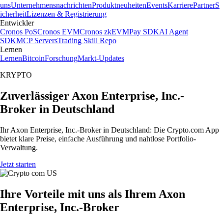
uns
Unternehmensnachrichten
Produktneuheiten
Events
Karriere
Partner
S
icherheit
Lizenzen & Registrierung
Entwickler
Cronos PoS
Cronos EVM
Cronos zkEVM
Pay SDK
AI Agent
SDK
MCP Servers
Trading Skill Repo
Lernen
Lernen
Bitcoin
Forschung
Markt-Updates
KRYPTO
Zuverlässiger Axon Enterprise, Inc.-
Broker in Deutschland
Ihr Axon Enterprise, Inc.-Broker in Deutschland: Die Crypto.com App
bietet klare Preise, einfache Ausführung und nahtlose Portfolio-
Verwaltung.
Jetzt starten
Ihre Vorteile mit uns als Ihrem Axon
Enterprise, Inc.-Broker