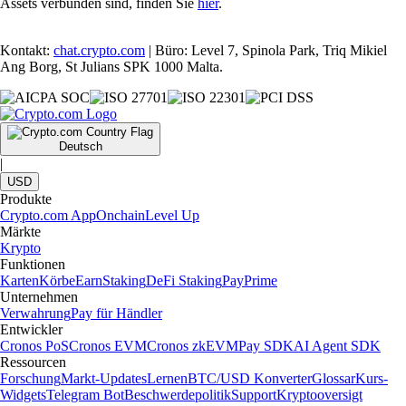
Assets verbunden sind, finden Sie
hier
.
Kontakt:
chat.crypto.com
| Büro: Level 7, Spinola Park, Triq Mikiel
Ang Borg, St Julians SPK 1000 Malta.
Deutsch
|
USD
Produkte
Crypto.com App
Onchain
Level Up
Märkte
Krypto
Funktionen
Karten
Körbe
Earn
Staking
DeFi Staking
Pay
Prime
Unternehmen
Verwahrung
Pay für Händler
Entwickler
Cronos PoS
Cronos EVM
Cronos zkEVM
Pay SDK
AI Agent SDK
Ressourcen
Forschung
Markt-Updates
Lernen
BTC/USD Konverter
Glossar
Kurs-
Widgets
Telegram Bot
Beschwerdepolitik
Support
Kryptooversigt