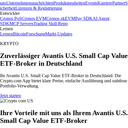
uns
Unternehmensnachrichten
Produktneuheiten
Events
Karriere
Partner
S
icherheit
Lizenzen & Registrierung
Entwickler
Cronos PoS
Cronos EVM
Cronos zkEVM
Pay SDK
AI Agent
SDK
MCP Servers
Trading Skill Repo
Lernen
Lernen
Bitcoin
Forschung
Markt-Updates
KRYPTO
Zuverlässiger Avantis U.S. Small Cap Value
ETF-Broker in Deutschland
Ihr Avantis U.S. Small Cap Value ETF-Broker in Deutschland: Die
Crypto.com App bietet klare Preise, einfache Ausführung und nahtlose
Portfolio-Verwaltung.
Jetzt starten
Ihre Vorteile mit uns als Ihrem Avantis U.S.
Small Cap Value ETF-Broker