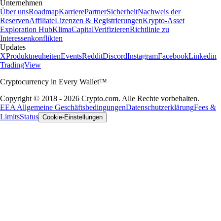
Unternehmen
Über uns
Roadmap
Karriere
Partner
Sicherheit
Nachweis der
Reserven
Affiliate
Lizenzen & Registrierungen
Krypto-Asset
Exploration Hub
Klima
Capital
Verifizieren
Richtlinie zu
Interessenkonflikten
Updates
X
Produktneuheiten
Events
Reddit
Discord
Instagram
Facebook
Linkedin
TradingView
Cryptocurrency in Every Wallet™
Copyright © 2018 - 2026 Crypto.com. Alle Rechte vorbehalten.
EEA Allgemeine Geschäftsbedingungen
Datenschutzerklärung
Fees &
Limits
Status
Cookie-Einstellungen