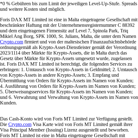
*0 % Gebühren bis zum Limit der jeweiligen Level-Up-Stufe. Spreads
und weitere Kosten sind möglich.
Foris DAX MT Limited ist eine in Malta eingetragene Gesellschaft mit
beschränkter Haftung mit der Unternehmensregisternummer C 88392
und dem eingetragenen Firmensitz auf Level 7, Spinola Park, Triq
Mikiel Ang Borg, SPK 1000, St. Julians, Malta, die unter dem Namen
Crypto.com
firmiert und von der maltesischen Finanzaufsichtsbehörde
ordnungsgemäß als Krypto-Asset-Dienstleister gemäß der Verordnung
2023/1114 über Märkte für Krypto-Assets, die in Malta durch das
Gesetz über Märkte für Krypto-Assets umgesetzt wurde, zugelassen
ist. Foris DAX MT Limited ist berechtigt, die folgenden Services zu
erbringen: 1. Umtausch von Krypto-Assets in Geldmittel; 2. Umtausch
von Krypto-Assets in andere Krypto-Assets; 3. Empfang und
Übermittlung von Orders für Krypto-Assets im Namen von Kunden;
4. Ausführung von Orders für Krypto-Assets im Namen von Kunden;
5. Überweisungsservices für Krypto-Assets im Namen von Kunden;
und 6. Verwahrung und Verwaltung von Krypto-Assets im Namen von
Kunden.
Das Cash-Konto wird von Foris MT Limited zur Verfügung gestellt.
Die
Crypto.com
Visa Karte wird von Foris MT Limited gemäß ihrer
Visa Principal Member (Issuing) Lizenz ausgestellt und beworben.
Foris MT Limited ist eine in Malta eingetragene Gesellschaft mit