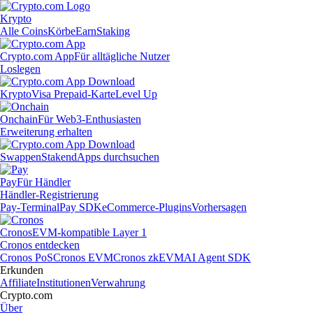
Krypto
Alle Coins
Körbe
Earn
Staking
Crypto.com App
Für alltägliche Nutzer
Loslegen
Krypto
Visa Prepaid-Karte
Level Up
Onchain
Für Web3-Enthusiasten
Erweiterung erhalten
Swappen
Staken
dApps durchsuchen
Pay
Für Händler
Händler-Registrierung
Pay-Terminal
Pay SDK
eCommerce-Plugins
Vorhersagen
Cronos
EVM-kompatible Layer 1
Cronos entdecken
Cronos PoS
Cronos EVM
Cronos zkEVM
AI Agent SDK
Erkunden
Affiliate
Institutionen
Verwahrung
Crypto.com
Über