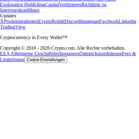
Exploration Hub
Klima
Capital
Verifizieren
Richtlinie zu
Interessenkonflikten
Updates
X
Produktneuheiten
Events
Reddit
Discord
Instagram
Facebook
Linkedin
TradingView
Cryptocurrency in Every Wallet™
Copyright © 2018 - 2026 Crypto.com. Alle Rechte vorbehalten.
EEA Allgemeine Geschäftsbedingungen
Datenschutzerklärung
Fees &
Limits
Status
Cookie-Einstellungen