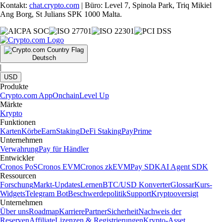
Kontakt:
chat.crypto.com
| Büro: Level 7, Spinola Park, Triq Mikiel
Ang Borg, St Julians SPK 1000 Malta.
Deutsch
|
USD
Produkte
Crypto.com App
Onchain
Level Up
Märkte
Krypto
Funktionen
Karten
Körbe
Earn
Staking
DeFi Staking
Pay
Prime
Unternehmen
Verwahrung
Pay für Händler
Entwickler
Cronos PoS
Cronos EVM
Cronos zkEVM
Pay SDK
AI Agent SDK
Ressourcen
Forschung
Markt-Updates
Lernen
BTC/USD Konverter
Glossar
Kurs-
Widgets
Telegram Bot
Beschwerdepolitik
Support
Kryptooversigt
Unternehmen
Über uns
Roadmap
Karriere
Partner
Sicherheit
Nachweis der
Reserven
Affiliate
Lizenzen & Registrierungen
Krypto-Asset