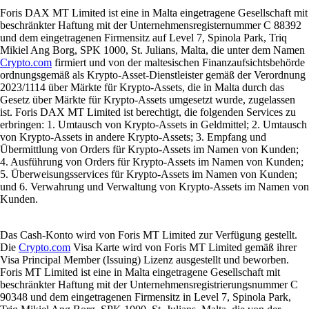
Foris DAX MT Limited ist eine in Malta eingetragene Gesellschaft mit
beschränkter Haftung mit der Unternehmensregisternummer C 88392
und dem eingetragenen Firmensitz auf Level 7, Spinola Park, Triq
Mikiel Ang Borg, SPK 1000, St. Julians, Malta, die unter dem Namen
Crypto.com
firmiert und von der maltesischen Finanzaufsichtsbehörde
ordnungsgemäß als Krypto-Asset-Dienstleister gemäß der Verordnung
2023/1114 über Märkte für Krypto-Assets, die in Malta durch das
Gesetz über Märkte für Krypto-Assets umgesetzt wurde, zugelassen
ist. Foris DAX MT Limited ist berechtigt, die folgenden Services zu
erbringen: 1. Umtausch von Krypto-Assets in Geldmittel; 2. Umtausch
von Krypto-Assets in andere Krypto-Assets; 3. Empfang und
Übermittlung von Orders für Krypto-Assets im Namen von Kunden;
4. Ausführung von Orders für Krypto-Assets im Namen von Kunden;
5. Überweisungsservices für Krypto-Assets im Namen von Kunden;
und 6. Verwahrung und Verwaltung von Krypto-Assets im Namen von
Kunden.
Das Cash-Konto wird von Foris MT Limited zur Verfügung gestellt.
Die
Crypto.com
Visa Karte wird von Foris MT Limited gemäß ihrer
Visa Principal Member (Issuing) Lizenz ausgestellt und beworben.
Foris MT Limited ist eine in Malta eingetragene Gesellschaft mit
beschränkter Haftung mit der Unternehmensregistrierungsnummer C
90348 und dem eingetragenen Firmensitz in Level 7, Spinola Park,