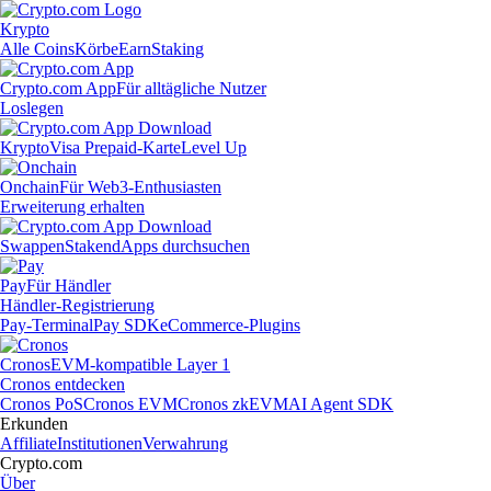
Krypto
Alle Coins
Körbe
Earn
Staking
Crypto.com App
Für alltägliche Nutzer
Loslegen
Krypto
Visa Prepaid-Karte
Level Up
Onchain
Für Web3-Enthusiasten
Erweiterung erhalten
Swappen
Staken
dApps durchsuchen
Pay
Für Händler
Händler-Registrierung
Pay-Terminal
Pay SDK
eCommerce-Plugins
Cronos
EVM-kompatible Layer 1
Cronos entdecken
Cronos PoS
Cronos EVM
Cronos zkEVM
AI Agent SDK
Erkunden
Affiliate
Institutionen
Verwahrung
Crypto.com
Über