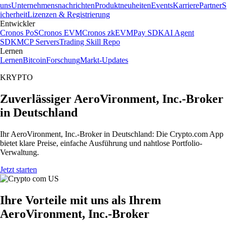
uns
Unternehmensnachrichten
Produktneuheiten
Events
Karriere
Partner
S
icherheit
Lizenzen & Registrierung
Entwickler
Cronos PoS
Cronos EVM
Cronos zkEVM
Pay SDK
AI Agent
SDK
MCP Servers
Trading Skill Repo
Lernen
Lernen
Bitcoin
Forschung
Markt-Updates
KRYPTO
Zuverlässiger AeroVironment, Inc.-Broker
in Deutschland
Ihr AeroVironment, Inc.-Broker in Deutschland: Die Crypto.com App
bietet klare Preise, einfache Ausführung und nahtlose Portfolio-
Verwaltung.
Jetzt starten
Ihre Vorteile mit uns als Ihrem
AeroVironment, Inc.-Broker