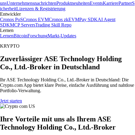
uns
Unternehmensnachrichten
Produktneuheiten
Events
Karriere
Partner
S
icherheit
Lizenzen & Registrierung
Entwickler
Cronos PoS
Cronos EVM
Cronos zkEVM
Pay SDK
AI Agent
SDK
MCP Servers
Trading Skill Repo
Lernen
Lernen
Bitcoin
Forschung
Markt-Updates
KRYPTO
Zuverlässiger ASE Technology Holding
Co., Ltd.-Broker in Deutschland
Ihr ASE Technology Holding Co., Ltd.-Broker in Deutschland: Die
Crypto.com App bietet klare Preise, einfache Ausführung und nahtlose
Portfolio-Verwaltung.
Jetzt starten
Ihre Vorteile mit uns als Ihrem ASE
Technology Holding Co., Ltd.-Broker