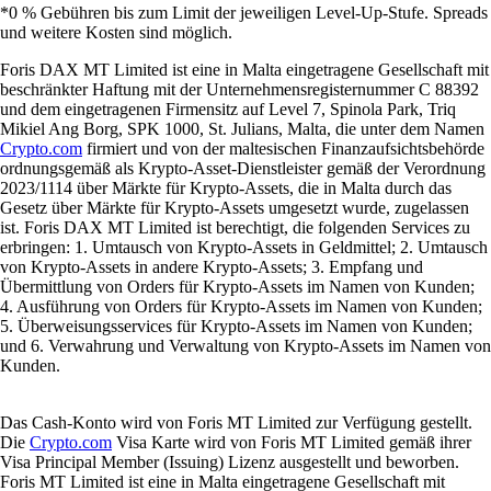
*0 % Gebühren bis zum Limit der jeweiligen Level-Up-Stufe. Spreads
und weitere Kosten sind möglich.
Foris DAX MT Limited ist eine in Malta eingetragene Gesellschaft mit
beschränkter Haftung mit der Unternehmensregisternummer C 88392
und dem eingetragenen Firmensitz auf Level 7, Spinola Park, Triq
Mikiel Ang Borg, SPK 1000, St. Julians, Malta, die unter dem Namen
Crypto.com
firmiert und von der maltesischen Finanzaufsichtsbehörde
ordnungsgemäß als Krypto-Asset-Dienstleister gemäß der Verordnung
2023/1114 über Märkte für Krypto-Assets, die in Malta durch das
Gesetz über Märkte für Krypto-Assets umgesetzt wurde, zugelassen
ist. Foris DAX MT Limited ist berechtigt, die folgenden Services zu
erbringen: 1. Umtausch von Krypto-Assets in Geldmittel; 2. Umtausch
von Krypto-Assets in andere Krypto-Assets; 3. Empfang und
Übermittlung von Orders für Krypto-Assets im Namen von Kunden;
4. Ausführung von Orders für Krypto-Assets im Namen von Kunden;
5. Überweisungsservices für Krypto-Assets im Namen von Kunden;
und 6. Verwahrung und Verwaltung von Krypto-Assets im Namen von
Kunden.
Das Cash-Konto wird von Foris MT Limited zur Verfügung gestellt.
Die
Crypto.com
Visa Karte wird von Foris MT Limited gemäß ihrer
Visa Principal Member (Issuing) Lizenz ausgestellt und beworben.
Foris MT Limited ist eine in Malta eingetragene Gesellschaft mit