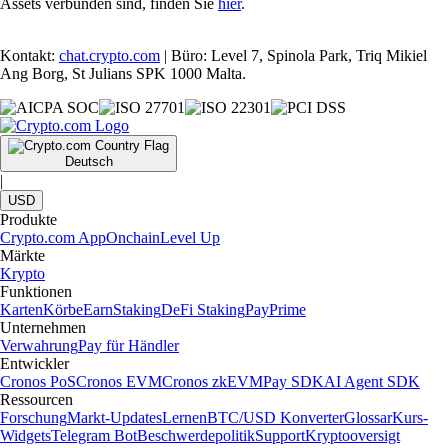
Assets verbunden sind, finden Sie
hier
.
Kontakt:
chat.crypto.com
| Büro: Level 7, Spinola Park, Triq Mikiel
Ang Borg, St Julians SPK 1000 Malta.
Deutsch
|
USD
Produkte
Crypto.com App
Onchain
Level Up
Märkte
Krypto
Funktionen
Karten
Körbe
Earn
Staking
DeFi Staking
Pay
Prime
Unternehmen
Verwahrung
Pay für Händler
Entwickler
Cronos PoS
Cronos EVM
Cronos zkEVM
Pay SDK
AI Agent SDK
Ressourcen
Forschung
Markt-Updates
Lernen
BTC/USD Konverter
Glossar
Kurs-
Widgets
Telegram Bot
Beschwerdepolitik
Support
Kryptooversigt