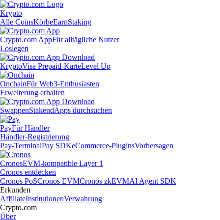
Krypto
Alle Coins
Körbe
Earn
Staking
Crypto.com App
Für alltägliche Nutzer
Loslegen
Krypto
Visa Prepaid-Karte
Level Up
Onchain
Für Web3-Enthusiasten
Erweiterung erhalten
Swappen
Staken
dApps durchsuchen
Pay
Für Händler
Händler-Registrierung
Pay-Terminal
Pay SDK
eCommerce-Plugins
Vorhersagen
Cronos
EVM-kompatible Layer 1
Cronos entdecken
Cronos PoS
Cronos EVM
Cronos zkEVM
AI Agent SDK
Erkunden
Affiliate
Institutionen
Verwahrung
Crypto.com
Über