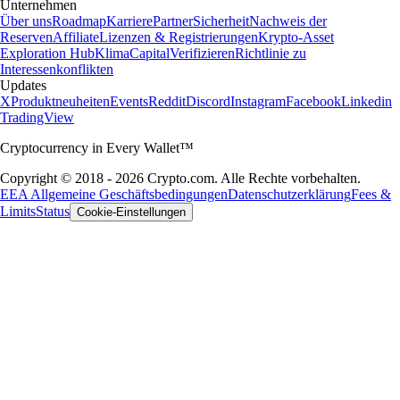
Unternehmen
Über uns
Roadmap
Karriere
Partner
Sicherheit
Nachweis der
Reserven
Affiliate
Lizenzen & Registrierungen
Krypto-Asset
Exploration Hub
Klima
Capital
Verifizieren
Richtlinie zu
Interessenkonflikten
Updates
X
Produktneuheiten
Events
Reddit
Discord
Instagram
Facebook
Linkedin
TradingView
Cryptocurrency in Every Wallet™
Copyright © 2018 - 2026 Crypto.com. Alle Rechte vorbehalten.
EEA Allgemeine Geschäftsbedingungen
Datenschutzerklärung
Fees &
Limits
Status
Cookie-Einstellungen