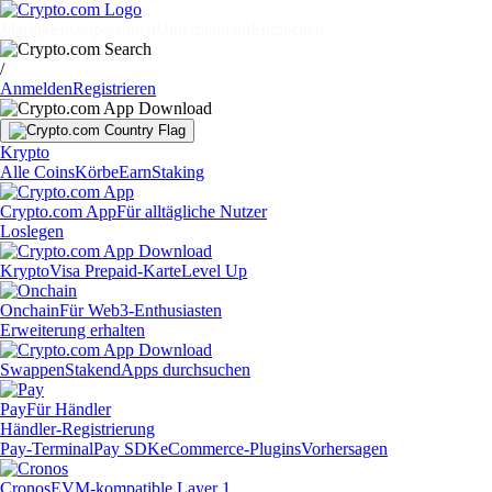
Märkte
Einzelpersonen
Unternehmen
Entdecken
/
Anmelden
Registrieren
Krypto
Alle Coins
Körbe
Earn
Staking
Crypto.com App
Für alltägliche Nutzer
Loslegen
Krypto
Visa Prepaid-Karte
Level Up
Onchain
Für Web3-Enthusiasten
Erweiterung erhalten
Swappen
Staken
dApps durchsuchen
Pay
Für Händler
Händler-Registrierung
Pay-Terminal
Pay SDK
eCommerce-Plugins
Vorhersagen
Cronos
EVM-kompatible Layer 1