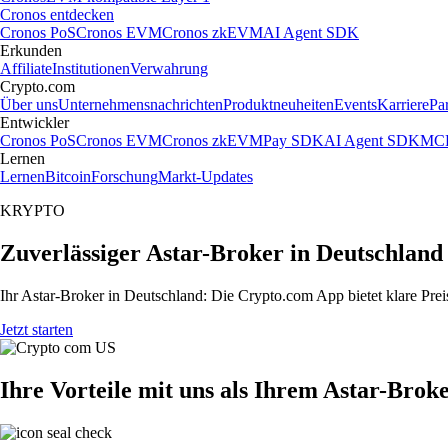
Cronos entdecken
Cronos PoS
Cronos EVM
Cronos zkEVM
AI Agent SDK
Erkunden
Affiliate
Institutionen
Verwahrung
Crypto.com
Über uns
Unternehmensnachrichten
Produktneuheiten
Events
Karriere
Pa
Entwickler
Cronos PoS
Cronos EVM
Cronos zkEVM
Pay SDK
AI Agent SDK
MCP
Lernen
Lernen
Bitcoin
Forschung
Markt-Updates
KRYPTO
Zuverlässiger Astar-Broker in Deutschland
Ihr Astar-Broker in Deutschland: Die Crypto.com App bietet klare Prei
Jetzt starten
Ihre Vorteile mit uns als Ihrem Astar-Brok