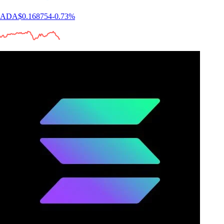
ADA
$
0.168754
-0.73
%