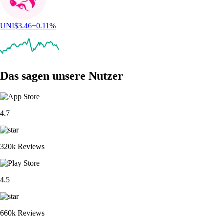
UNI
$
3.46
+
0.11
%
Das sagen unsere Nutzer
4.7
320k Reviews
4.5
660k Reviews