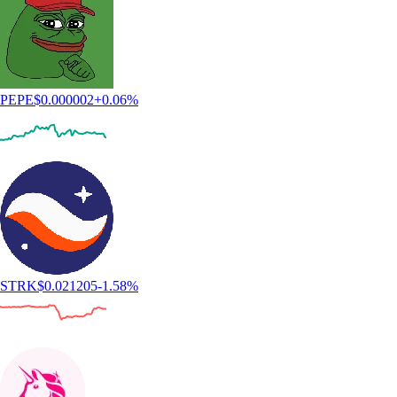
PEPE
$
0.000002
+
0.06
%
STRK
$
0.021205
-1.58
%