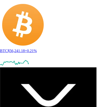
BTC
$
56,241.18
+
0.21
%