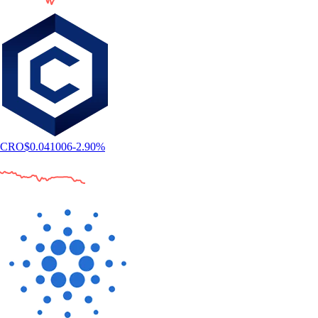
CRO
$
0.041006
-2.90
%