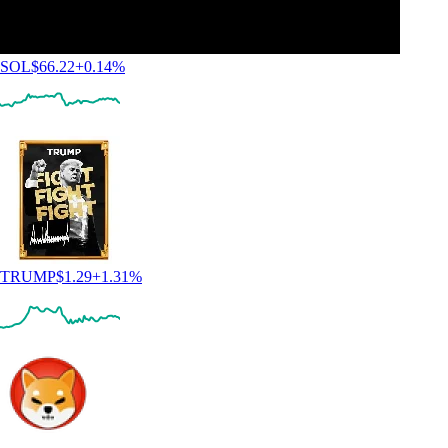
SOL
$
66.22
+
0.14
%
TRUMP
$
1.29
+
1.31
%