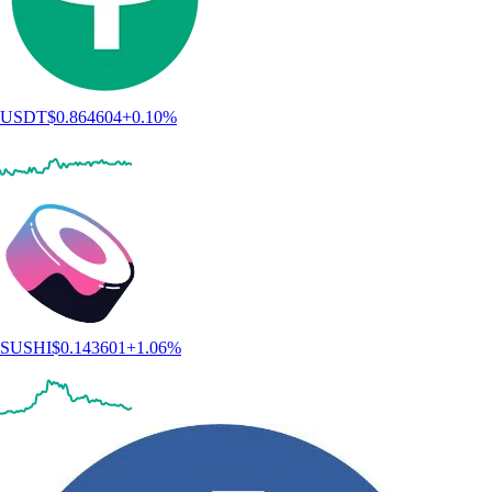
USDT
$
0.864604
+
0.10
%
SUSHI
$
0.143601
+
1.06
%