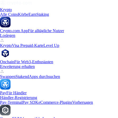
Krypto
Alle Coins
Körbe
Earn
Staking
Crypto.com App
Für alltägliche Nutzer
Loslegen
Krypto
Visa Prepaid-Karte
Level Up
Onchain
Für Web3-Enthusiasten
Erweiterung erhalten
Swappen
Staken
dApps durchsuchen
Pay
Für Händler
Händler-Registrierung
Pay-Terminal
Pay SDK
eCommerce-Plugins
Vorhersagen