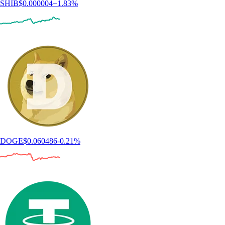
SHIB
$
0.000004
+
1.83
%
DOGE
$
0.060486
-0.21
%