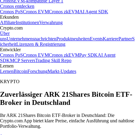
Cronos
EVM-kompatible Layer 1
Cronos entdecken
Cronos PoS
Cronos EVM
Cronos zkEVM
AI Agent SDK
Erkunden
Affiliate
Institutionen
Verwahrung
Crypto.com
Über
uns
Unternehmensnachrichten
Produktneuheiten
Events
Karriere
Partner
S
icherheit
Lizenzen & Registrierung
Entwickler
Cronos PoS
Cronos EVM
Cronos zkEVM
Pay SDK
AI Agent
SDK
MCP Servers
Trading Skill Repo
Lernen
Lernen
Bitcoin
Forschung
Markt-Updates
KRYPTO
Zuverlässiger ARK 21Shares Bitcoin ETF-
Broker in Deutschland
Ihr ARK 21Shares Bitcoin ETF-Broker in Deutschland: Die
Crypto.com App bietet klare Preise, einfache Ausführung und nahtlose
Portfolio-Verwaltung.