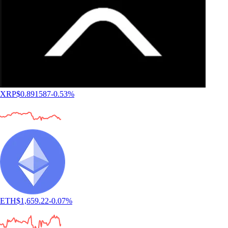
XRP
$
0.891587
-0.53
%
ETH
$
1,659.22
-0.07
%