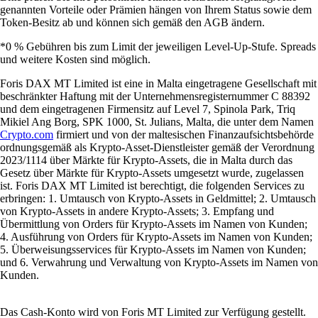
genannten Vorteile oder Prämien hängen von Ihrem Status sowie dem
Token-Besitz ab und können sich gemäß den AGB ändern.
*0 % Gebühren bis zum Limit der jeweiligen Level-Up-Stufe. Spreads
und weitere Kosten sind möglich.
Foris DAX MT Limited ist eine in Malta eingetragene Gesellschaft mit
beschränkter Haftung mit der Unternehmensregisternummer C 88392
und dem eingetragenen Firmensitz auf Level 7, Spinola Park, Triq
Mikiel Ang Borg, SPK 1000, St. Julians, Malta, die unter dem Namen
Crypto.com
firmiert und von der maltesischen Finanzaufsichtsbehörde
ordnungsgemäß als Krypto-Asset-Dienstleister gemäß der Verordnung
2023/1114 über Märkte für Krypto-Assets, die in Malta durch das
Gesetz über Märkte für Krypto-Assets umgesetzt wurde, zugelassen
ist. Foris DAX MT Limited ist berechtigt, die folgenden Services zu
erbringen: 1. Umtausch von Krypto-Assets in Geldmittel; 2. Umtausch
von Krypto-Assets in andere Krypto-Assets; 3. Empfang und
Übermittlung von Orders für Krypto-Assets im Namen von Kunden;
4. Ausführung von Orders für Krypto-Assets im Namen von Kunden;
5. Überweisungsservices für Krypto-Assets im Namen von Kunden;
und 6. Verwahrung und Verwaltung von Krypto-Assets im Namen von
Kunden.
Das Cash-Konto wird von Foris MT Limited zur Verfügung gestellt.