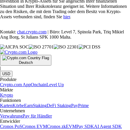
Investition in Krypto-Assets für Sie angesichts Ihrer finanziellen
Situation und Ihrer Risikotoleranz geeignet ist. Weitere Informationen
zu den Risiken, die mit dem Trading oder dem Besitz von Krypto-
Assets verbunden sind, finden Sie
hier
.
Kontakt:
chat.crypto.com
| Büro: Level 7, Spinola Park, Triq Mikiel
Ang Borg, St Julians SPK 1000 Malta.
Deutsch
|
USD
Produkte
Crypto.com App
Onchain
Level Up
Märkte
Krypto
Funktionen
Karten
Körbe
Earn
Staking
DeFi Staking
Pay
Prime
Unternehmen
Verwahrung
Pay für Händler
Entwickler
Cronos PoS
Cronos EVM
Cronos zkEVM
Pay SDK
AI Agent SDK