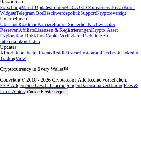
Ressourcen
Forschung
Markt-Updates
Lernen
BTC/USD Konverter
Glossar
Kurs-
Widgets
Telegram Bot
Beschwerdepolitik
Support
Kryptooversigt
Unternehmen
Über uns
Roadmap
Karriere
Partner
Sicherheit
Nachweis der
Reserven
Affiliate
Lizenzen & Registrierungen
Krypto-Asset
Exploration Hub
Klima
Capital
Verifizieren
Richtlinie zu
Interessenkonflikten
Updates
X
Produktneuheiten
Events
Reddit
Discord
Instagram
Facebook
Linkedin
TradingView
Cryptocurrency in Every Wallet™
Copyright © 2018 - 2026 Crypto.com. Alle Rechte vorbehalten.
EEA Allgemeine Geschäftsbedingungen
Datenschutzerklärung
Fees &
Limits
Status
Cookie-Einstellungen