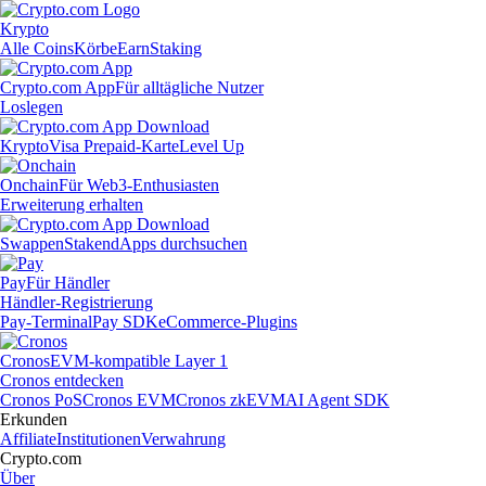
Krypto
Alle Coins
Körbe
Earn
Staking
Crypto.com App
Für alltägliche Nutzer
Loslegen
Krypto
Visa Prepaid-Karte
Level Up
Onchain
Für Web3-Enthusiasten
Erweiterung erhalten
Swappen
Staken
dApps durchsuchen
Pay
Für Händler
Händler-Registrierung
Pay-Terminal
Pay SDK
eCommerce-Plugins
Cronos
EVM-kompatible Layer 1
Cronos entdecken
Cronos PoS
Cronos EVM
Cronos zkEVM
AI Agent SDK
Erkunden
Affiliate
Institutionen
Verwahrung
Crypto.com
Über