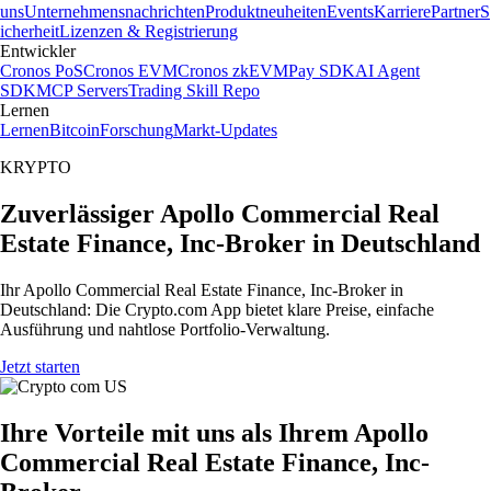
uns
Unternehmensnachrichten
Produktneuheiten
Events
Karriere
Partner
S
icherheit
Lizenzen & Registrierung
Entwickler
Cronos PoS
Cronos EVM
Cronos zkEVM
Pay SDK
AI Agent
SDK
MCP Servers
Trading Skill Repo
Lernen
Lernen
Bitcoin
Forschung
Markt-Updates
KRYPTO
Zuverlässiger Apollo Commercial Real
Estate Finance, Inc-Broker in Deutschland
Ihr Apollo Commercial Real Estate Finance, Inc-Broker in
Deutschland: Die Crypto.com App bietet klare Preise, einfache
Ausführung und nahtlose Portfolio-Verwaltung.
Jetzt starten
Ihre Vorteile mit uns als Ihrem Apollo
Commercial Real Estate Finance, Inc-