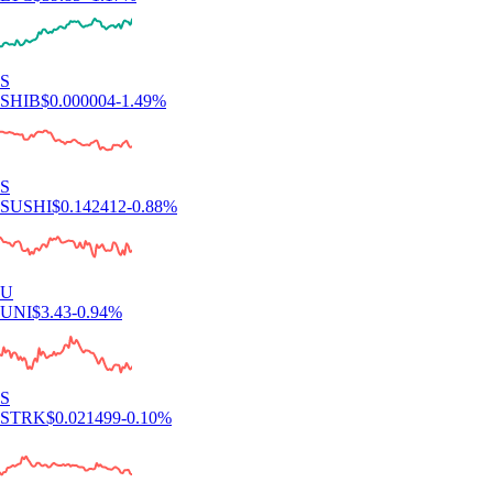
S
SHIB
$
0.000004
-1.49
%
S
SUSHI
$
0.142412
-0.88
%
U
UNI
$
3.43
-0.94
%
S
STRK
$
0.021499
-0.10
%