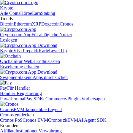
Krypto
Alle Coins
Körbe
Earn
Staking
Trends
Bitcoin
Ethereum
XRP
Dogecoin
Cronos
Crypto.com App
Für alltägliche Nutzer
Loslegen
Krypto
Visa Prepaid-Karte
Level Up
Onchain
Für Web3-Enthusiasten
Erweiterung erhalten
Swappen
Staken
dApps durchsuchen
Pay
Für Händler
Händler-Registrierung
Pay-Terminal
Pay SDK
eCommerce-Plugins
Vorhersagen
Cronos
EVM-kompatible Layer 1
Cronos entdecken
Cronos PoS
Cronos EVM
Cronos zkEVM
AI Agent SDK
Erkunden
Affiliate
Institutionen
Verwahrung