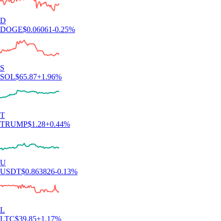
D
DOGE
$
0.06061
-0.25
%
S
SOL
$
65.87
+
1.96
%
T
TRUMP
$
1.28
+
0.44
%
U
USDT
$
0.863826
-0.13
%
L
LTC
$
39.85
+
1.17
%