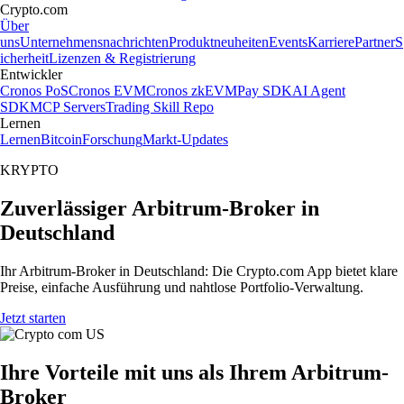
Crypto.com
Über
uns
Unternehmensnachrichten
Produktneuheiten
Events
Karriere
Partner
S
icherheit
Lizenzen & Registrierung
Entwickler
Cronos PoS
Cronos EVM
Cronos zkEVM
Pay SDK
AI Agent
SDK
MCP Servers
Trading Skill Repo
Lernen
Lernen
Bitcoin
Forschung
Markt-Updates
KRYPTO
Zuverlässiger Arbitrum-Broker in
Deutschland
Ihr Arbitrum-Broker in Deutschland: Die Crypto.com App bietet klare
Preise, einfache Ausführung und nahtlose Portfolio-Verwaltung.
Jetzt starten
Ihre Vorteile mit uns als Ihrem Arbitrum-
Broker