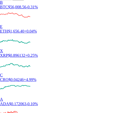
B
BTC
$
56,008.56
-0.31
%
E
ETH
$
1,656.40
+
0.04
%
X
XRP
$
0.896132
+
0.25
%
C
CRO
$
0.04246
+
4.99
%
A
ADA
$
0.172063
-0.10
%