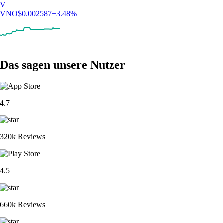
V
VNO
$
0.002587
+
3.48
%
Das sagen unsere Nutzer
4.7
320k Reviews
4.5
660k Reviews