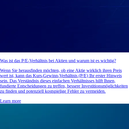
Was ist das P/E-Verhältnis bei Aktien und warum ist es wichtig?
Wenn Sie herausfinden möchten, ob eine Aktie wirklich ihren Preis
wert ist, kann das Kurs-Gewinn-Verhältnis (P/E) Ihr erster Hinweis
sein. Das Verständnis dieses einfachen Verhältnisses hilft Ihnen,
fundierte Entscheidungen zu treffen, bessere Investitionsmöglichkeiten
zu finden und potenziell kostspielige Fehler zu vermeiden.
Learn more