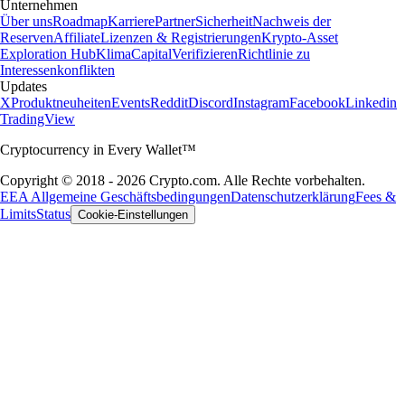
Unternehmen
Über uns
Roadmap
Karriere
Partner
Sicherheit
Nachweis der
Reserven
Affiliate
Lizenzen & Registrierungen
Krypto-Asset
Exploration Hub
Klima
Capital
Verifizieren
Richtlinie zu
Interessenkonflikten
Updates
X
Produktneuheiten
Events
Reddit
Discord
Instagram
Facebook
Linkedin
TradingView
Cryptocurrency in Every Wallet™
Copyright © 2018 - 2026 Crypto.com. Alle Rechte vorbehalten.
EEA Allgemeine Geschäftsbedingungen
Datenschutzerklärung
Fees &
Limits
Status
Cookie-Einstellungen