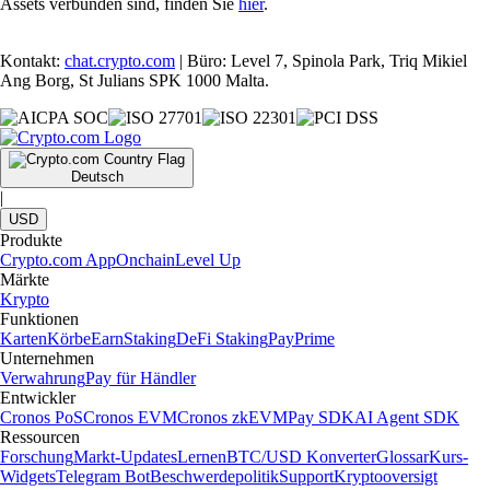
Assets verbunden sind, finden Sie
hier
.
Kontakt:
chat.crypto.com
| Büro: Level 7, Spinola Park, Triq Mikiel
Ang Borg, St Julians SPK 1000 Malta.
Deutsch
|
USD
Produkte
Crypto.com App
Onchain
Level Up
Märkte
Krypto
Funktionen
Karten
Körbe
Earn
Staking
DeFi Staking
Pay
Prime
Unternehmen
Verwahrung
Pay für Händler
Entwickler
Cronos PoS
Cronos EVM
Cronos zkEVM
Pay SDK
AI Agent SDK
Ressourcen
Forschung
Markt-Updates
Lernen
BTC/USD Konverter
Glossar
Kurs-
Widgets
Telegram Bot
Beschwerdepolitik
Support
Kryptooversigt