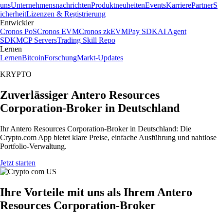
uns
Unternehmensnachrichten
Produktneuheiten
Events
Karriere
Partner
S
icherheit
Lizenzen & Registrierung
Entwickler
Cronos PoS
Cronos EVM
Cronos zkEVM
Pay SDK
AI Agent
SDK
MCP Servers
Trading Skill Repo
Lernen
Lernen
Bitcoin
Forschung
Markt-Updates
KRYPTO
Zuverlässiger Antero Resources
Corporation-Broker in Deutschland
Ihr Antero Resources Corporation-Broker in Deutschland: Die
Crypto.com App bietet klare Preise, einfache Ausführung und nahtlose
Portfolio-Verwaltung.
Jetzt starten
Ihre Vorteile mit uns als Ihrem Antero
Resources Corporation-Broker