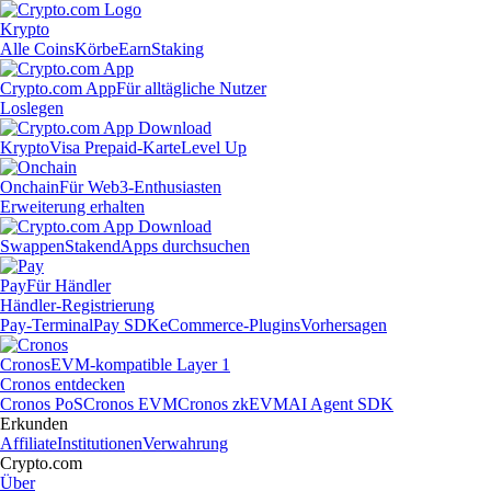
Krypto
Alle Coins
Körbe
Earn
Staking
Crypto.com App
Für alltägliche Nutzer
Loslegen
Krypto
Visa Prepaid-Karte
Level Up
Onchain
Für Web3-Enthusiasten
Erweiterung erhalten
Swappen
Staken
dApps durchsuchen
Pay
Für Händler
Händler-Registrierung
Pay-Terminal
Pay SDK
eCommerce-Plugins
Vorhersagen
Cronos
EVM-kompatible Layer 1
Cronos entdecken
Cronos PoS
Cronos EVM
Cronos zkEVM
AI Agent SDK
Erkunden
Affiliate
Institutionen
Verwahrung
Crypto.com
Über