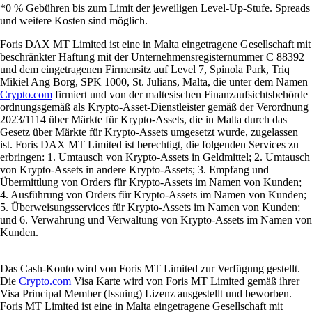
*0 % Gebühren bis zum Limit der jeweiligen Level-Up-Stufe. Spreads
und weitere Kosten sind möglich.
Foris DAX MT Limited ist eine in Malta eingetragene Gesellschaft mit
beschränkter Haftung mit der Unternehmensregisternummer C 88392
und dem eingetragenen Firmensitz auf Level 7, Spinola Park, Triq
Mikiel Ang Borg, SPK 1000, St. Julians, Malta, die unter dem Namen
Crypto.com
firmiert und von der maltesischen Finanzaufsichtsbehörde
ordnungsgemäß als Krypto-Asset-Dienstleister gemäß der Verordnung
2023/1114 über Märkte für Krypto-Assets, die in Malta durch das
Gesetz über Märkte für Krypto-Assets umgesetzt wurde, zugelassen
ist. Foris DAX MT Limited ist berechtigt, die folgenden Services zu
erbringen: 1. Umtausch von Krypto-Assets in Geldmittel; 2. Umtausch
von Krypto-Assets in andere Krypto-Assets; 3. Empfang und
Übermittlung von Orders für Krypto-Assets im Namen von Kunden;
4. Ausführung von Orders für Krypto-Assets im Namen von Kunden;
5. Überweisungsservices für Krypto-Assets im Namen von Kunden;
und 6. Verwahrung und Verwaltung von Krypto-Assets im Namen von
Kunden.
Das Cash-Konto wird von Foris MT Limited zur Verfügung gestellt.
Die
Crypto.com
Visa Karte wird von Foris MT Limited gemäß ihrer
Visa Principal Member (Issuing) Lizenz ausgestellt und beworben.
Foris MT Limited ist eine in Malta eingetragene Gesellschaft mit