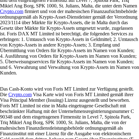
und dem eingetragenen Firmensitz auf Level 7, Spinola Park, Triq
Mikiel Ang Borg, SPK 1000, St. Julians, Malta, die unter dem Namen
Crypto.com
firmiert und von der maltesischen Finanzaufsichtsbehörde
ordnungsgemäß als Krypto-Asset-Dienstleister gemäß der Verordnung
2023/1114 über Märkte für Krypto-Assets, die in Malta durch das
Gesetz über Märkte für Krypto-Assets umgesetzt wurde, zugelassen
ist. Foris DAX MT Limited ist berechtigt, die folgenden Services zu
erbringen: 1. Umtausch von Krypto-Assets in Geldmittel; 2. Umtausch
von Krypto-Assets in andere Krypto-Assets; 3. Empfang und
Übermittlung von Orders für Krypto-Assets im Namen von Kunden;
4. Ausführung von Orders für Krypto-Assets im Namen von Kunden;
5. Überweisungsservices für Krypto-Assets im Namen von Kunden;
und 6. Verwahrung und Verwaltung von Krypto-Assets im Namen von
Kunden.
Das Cash-Konto wird von Foris MT Limited zur Verfügung gestellt.
Die
Crypto.com
Visa Karte wird von Foris MT Limited gemäß ihrer
Visa Principal Member (Issuing) Lizenz ausgestellt und beworben.
Foris MT Limited ist eine in Malta eingetragene Gesellschaft mit
beschränkter Haftung mit der Unternehmensregistrierungsnummer C
90348 und dem eingetragenen Firmensitz in Level 7, Spinola Park,
Triq Mikiel Ang Borg, SPK 1000, St. Julians, Malta, die von der
maltesischen Finanzdienstleistungsbehörde ordnungsgemäß als
Finanzinstitut mit einer Lizenz für die Ausgabe von elektronischem