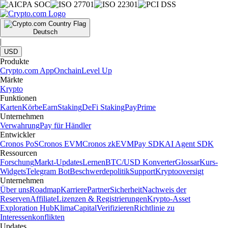
Deutsch
|
USD
Produkte
Crypto.com App
Onchain
Level Up
Märkte
Krypto
Funktionen
Karten
Körbe
Earn
Staking
DeFi Staking
Pay
Prime
Unternehmen
Verwahrung
Pay für Händler
Entwickler
Cronos PoS
Cronos EVM
Cronos zkEVM
Pay SDK
AI Agent SDK
Ressourcen
Forschung
Markt-Updates
Lernen
BTC/USD Konverter
Glossar
Kurs-
Widgets
Telegram Bot
Beschwerdepolitik
Support
Kryptooversigt
Unternehmen
Über uns
Roadmap
Karriere
Partner
Sicherheit
Nachweis der
Reserven
Affiliate
Lizenzen & Registrierungen
Krypto-Asset
Exploration Hub
Klima
Capital
Verifizieren
Richtlinie zu
Interessenkonflikten
Updates