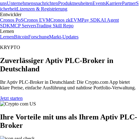
uns
Unternehmensnachrichten
Produktneuheiten
Events
Karriere
Partner
S
icherheit
Lizenzen & Registrierung
Entwickler
Cronos PoS
Cronos EVM
Cronos zkEVM
Pay SDK
AI Agent
SDK
MCP Servers
Trading Skill Repo
Lernen
Lernen
Bitcoin
Forschung
Markt-Updates
KRYPTO
Zuverlässiger Aptiv PLC-Broker in
Deutschland
Ihr Aptiv PLC-Broker in Deutschland: Die Crypto.com App bietet
klare Preise, einfache Ausführung und nahtlose Portfolio-Verwaltung.
Jetzt starten
Ihre Vorteile mit uns als Ihrem Aptiv PLC-
Broker