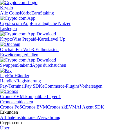
Krypto
Alle Coins
Körbe
Earn
Staking
Crypto.com App
Für alltägliche Nutzer
Loslegen
Krypto
Visa Prepaid-Karte
Level Up
Onchain
Für Web3-Enthusiasten
Erweiterung erhalten
Swappen
Staken
dApps durchsuchen
Pay
Für Händler
Händler-Registrierung
Pay-Terminal
Pay SDK
eCommerce-Plugins
Vorhersagen
Cronos
EVM-kompatible Layer 1
Cronos entdecken
Cronos PoS
Cronos EVM
Cronos zkEVM
AI Agent SDK
Erkunden
Affiliate
Institutionen
Verwahrung
Crypto.com
Über