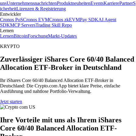
uns
Unternehmensnachrichten
Produktneuheiten
Events
Karriere
Partner
S
icherheit
Lizenzen & Registrierung
Entwickler
Cronos PoS
Cronos EVM
Cronos zkEVM
Pay SDK
AI Agent
SDK
MCP Servers
Trading Skill Repo
Lernen
Lernen
Bitcoin
Forschung
Markt-Updates
KRYPTO
Zuverlässiger iShares Core 60/40 Balanced
Allocation ETF-Broker in Deutschland
Ihr iShares Core 60/40 Balanced Allocation ETF-Broker in
Deutschland: Die Crypto.com App bietet klare Preise, einfache
Ausführung und nahtlose Portfolio-Verwaltung.
Jetzt starten
Ihre Vorteile mit uns als Ihrem iShares
Core 60/40 Balanced Allocation ETF-