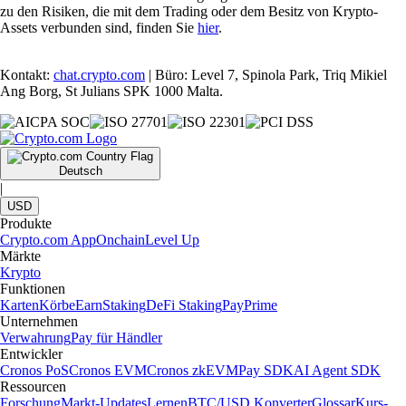
zu den Risiken, die mit dem Trading oder dem Besitz von Krypto-
Assets verbunden sind, finden Sie
hier
.
Kontakt:
chat.crypto.com
| Büro: Level 7, Spinola Park, Triq Mikiel
Ang Borg, St Julians SPK 1000 Malta.
Deutsch
|
USD
Produkte
Crypto.com App
Onchain
Level Up
Märkte
Krypto
Funktionen
Karten
Körbe
Earn
Staking
DeFi Staking
Pay
Prime
Unternehmen
Verwahrung
Pay für Händler
Entwickler
Cronos PoS
Cronos EVM
Cronos zkEVM
Pay SDK
AI Agent SDK
Ressourcen
Forschung
Markt-Updates
Lernen
BTC/USD Konverter
Glossar
Kurs-