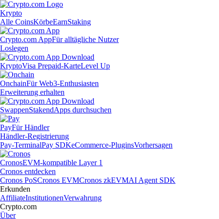
Krypto
Alle Coins
Körbe
Earn
Staking
Crypto.com App
Für alltägliche Nutzer
Loslegen
Krypto
Visa Prepaid-Karte
Level Up
Onchain
Für Web3-Enthusiasten
Erweiterung erhalten
Swappen
Staken
dApps durchsuchen
Pay
Für Händler
Händler-Registrierung
Pay-Terminal
Pay SDK
eCommerce-Plugins
Vorhersagen
Cronos
EVM-kompatible Layer 1
Cronos entdecken
Cronos PoS
Cronos EVM
Cronos zkEVM
AI Agent SDK
Erkunden
Affiliate
Institutionen
Verwahrung
Crypto.com
Über