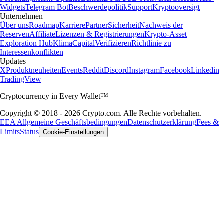
Widgets
Telegram Bot
Beschwerdepolitik
Support
Kryptooversigt
Unternehmen
Über uns
Roadmap
Karriere
Partner
Sicherheit
Nachweis der
Reserven
Affiliate
Lizenzen & Registrierungen
Krypto-Asset
Exploration Hub
Klima
Capital
Verifizieren
Richtlinie zu
Interessenkonflikten
Updates
X
Produktneuheiten
Events
Reddit
Discord
Instagram
Facebook
Linkedin
TradingView
Cryptocurrency in Every Wallet™
Copyright © 2018 - 2026 Crypto.com. Alle Rechte vorbehalten.
EEA Allgemeine Geschäftsbedingungen
Datenschutzerklärung
Fees &
Limits
Status
Cookie-Einstellungen