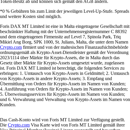
Token-Besitz ab und können sich gemäß den AGB ändern.
*0 % Gebühren bis zum Limit der jeweiligen Level-Up-Stufe. Spreads
und weitere Kosten sind möglich.
Foris DAX MT Limited ist eine in Malta eingetragene Gesellschaft mit
beschränkter Haftung mit der Unternehmensregisternummer C 88392
und dem eingetragenen Firmensitz auf Level 7, Spinola Park, Triq
Mikiel Ang Borg, SPK 1000, St. Julians, Malta, die unter dem Namen
Crypto.com
firmiert und von der maltesischen Finanzaufsichtsbehörde
ordnungsgemäß als Krypto-Asset-Dienstleister gemäß der Verordnung
2023/1114 über Märkte für Krypto-Assets, die in Malta durch das
Gesetz über Märkte für Krypto-Assets umgesetzt wurde, zugelassen
ist. Foris DAX MT Limited ist berechtigt, die folgenden Services zu
erbringen: 1. Umtausch von Krypto-Assets in Geldmittel; 2. Umtausch
von Krypto-Assets in andere Krypto-Assets; 3. Empfang und
Übermittlung von Orders für Krypto-Assets im Namen von Kunden;
4. Ausführung von Orders für Krypto-Assets im Namen von Kunden;
5. Überweisungsservices für Krypto-Assets im Namen von Kunden;
und 6. Verwahrung und Verwaltung von Krypto-Assets im Namen von
Kunden.
Das Cash-Konto wird von Foris MT Limited zur Verfügung gestellt.
Die
Crypto.com
Visa Karte wird von Foris MT Limited gemäß ihrer