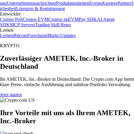
uns
Unternehmensnachrichten
Produktneuheiten
Events
Karriere
Partner
S
icherheit
Lizenzen & Registrierung
Entwickler
Cronos PoS
Cronos EVM
Cronos zkEVM
Pay SDK
AI Agent
SDK
MCP Servers
Trading Skill Repo
Lernen
Lernen
Bitcoin
Forschung
Markt-Updates
KRYPTO
Zuverlässiger AMETEK, Inc.-Broker in
Deutschland
Ihr AMETEK, Inc.-Broker in Deutschland: Die Crypto.com App bietet
klare Preise, einfache Ausführung und nahtlose Portfolio-Verwaltung.
Jetzt starten
Ihre Vorteile mit uns als Ihrem AMETEK,
Inc.-Broker