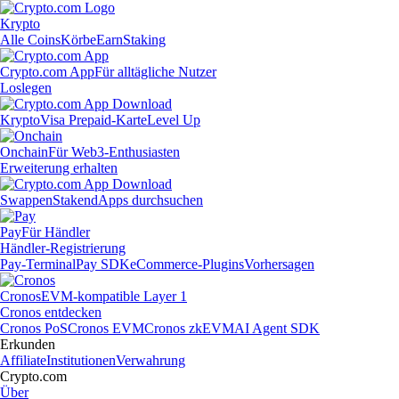
Krypto
Alle Coins
Körbe
Earn
Staking
Crypto.com App
Für alltägliche Nutzer
Loslegen
Krypto
Visa Prepaid-Karte
Level Up
Onchain
Für Web3-Enthusiasten
Erweiterung erhalten
Swappen
Staken
dApps durchsuchen
Pay
Für Händler
Händler-Registrierung
Pay-Terminal
Pay SDK
eCommerce-Plugins
Vorhersagen
Cronos
EVM-kompatible Layer 1
Cronos entdecken
Cronos PoS
Cronos EVM
Cronos zkEVM
AI Agent SDK
Erkunden
Affiliate
Institutionen
Verwahrung
Crypto.com
Über