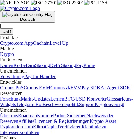
Deutsch
|
USD
Produkte
Crypto.com App
Onchain
Level Up
Märkte
Krypto
Funktionen
Karten
Körbe
Earn
Staking
DeFi Staking
Pay
Prime
Unternehmen
Verwahrung
Pay für Händler
Entwickler
Cronos PoS
Cronos EVM
Cronos zkEVM
Pay SDK
AI Agent SDK
Ressourcen
Forschung
Markt-Updates
Lernen
BTC/USD Konverter
Glossar
Kurs-
Widgets
Telegram Bot
Beschwerdepolitik
Support
Kryptooversigt
Unternehmen
Über uns
Roadmap
Karriere
Partner
Sicherheit
Nachweis der
Reserven
Affiliate
Lizenzen & Registrierungen
Krypto-Asset
Exploration Hub
Klima
Capital
Verifizieren
Richtlinie zu
Interessenkonflikten
Updates