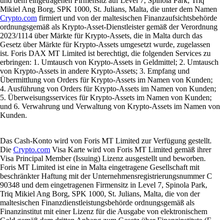
und dem eingetragenen Firmensitz auf Level 7, Spinola Park, Triq
Mikiel Ang Borg, SPK 1000, St. Julians, Malta, die unter dem Namen
Crypto.com
firmiert und von der maltesischen Finanzaufsichtsbehörde
ordnungsgemäß als Krypto-Asset-Dienstleister gemäß der Verordnung
2023/1114 über Märkte für Krypto-Assets, die in Malta durch das
Gesetz über Märkte für Krypto-Assets umgesetzt wurde, zugelassen
ist. Foris DAX MT Limited ist berechtigt, die folgenden Services zu
erbringen: 1. Umtausch von Krypto-Assets in Geldmittel; 2. Umtausch
von Krypto-Assets in andere Krypto-Assets; 3. Empfang und
Übermittlung von Orders für Krypto-Assets im Namen von Kunden;
4. Ausführung von Orders für Krypto-Assets im Namen von Kunden;
5. Überweisungsservices für Krypto-Assets im Namen von Kunden;
und 6. Verwahrung und Verwaltung von Krypto-Assets im Namen von
Kunden.
Das Cash-Konto wird von Foris MT Limited zur Verfügung gestellt.
Die
Crypto.com
Visa Karte wird von Foris MT Limited gemäß ihrer
Visa Principal Member (Issuing) Lizenz ausgestellt und beworben.
Foris MT Limited ist eine in Malta eingetragene Gesellschaft mit
beschränkter Haftung mit der Unternehmensregistrierungsnummer C
90348 und dem eingetragenen Firmensitz in Level 7, Spinola Park,
Triq Mikiel Ang Borg, SPK 1000, St. Julians, Malta, die von der
maltesischen Finanzdienstleistungsbehörde ordnungsgemäß als
Finanzinstitut mit einer Lizenz für die Ausgabe von elektronischem