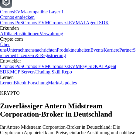
Cronos
EVM-kompatible Layer 1
Cronos entdecken
Cronos PoS
Cronos EVM
Cronos zkEVM
AI Agent SDK
Erkunden
Affiliate
Institutionen
Verwahrung
Crypto.com
Über
uns
Unternehmensnachrichten
Produktneuheiten
Events
Karriere
Partner
S
icherheit
Lizenzen & Registrierung
Entwickler
Cronos PoS
Cronos EVM
Cronos zkEVM
Pay SDK
AI Agent
SDK
MCP Servers
Trading Skill Repo
Lernen
Lernen
Bitcoin
Forschung
Markt-Updates
KRYPTO
Zuverlässiger Antero Midstream
Corporation-Broker in Deutschland
Ihr Antero Midstream Corporation-Broker in Deutschland: Die
Crypto.com App bietet klare Preise, einfache Ausführung und nahtlose