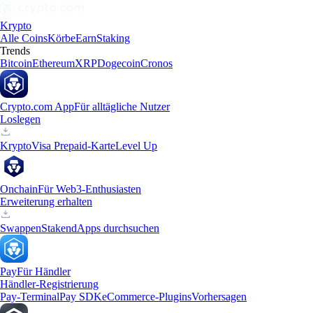
Krypto
Alle Coins
Körbe
Earn
Staking
Trends
Bitcoin
Ethereum
XRP
Dogecoin
Cronos
Crypto.com App
Für alltägliche Nutzer
Loslegen
Krypto
Visa Prepaid-Karte
Level Up
Onchain
Für Web3-Enthusiasten
Erweiterung erhalten
Swappen
Staken
dApps durchsuchen
Pay
Für Händler
Händler-Registrierung
Pay-Terminal
Pay SDK
eCommerce-Plugins
Vorhersagen