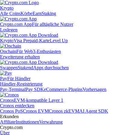
Krypto
Alle Coins
Körbe
Earn
Staking
Crypto.com App
Für alltägliche Nutzer
Loslegen
Krypto
Visa Prepaid-Karte
Level Up
Onchain
Für Web3-Enthusiasten
Erweiterung erhalten
Swappen
Staken
dApps durchsuchen
Pay
Für Händler
Händler-Registrierung
Pay-Terminal
Pay SDK
eCommerce-Plugins
Vorhersagen
Cronos
EVM-kompatible Layer 1
Cronos entdecken
Cronos PoS
Cronos EVM
Cronos zkEVM
AI Agent SDK
Erkunden
Affiliate
Institutionen
Verwahrung
Crypto.com
Über