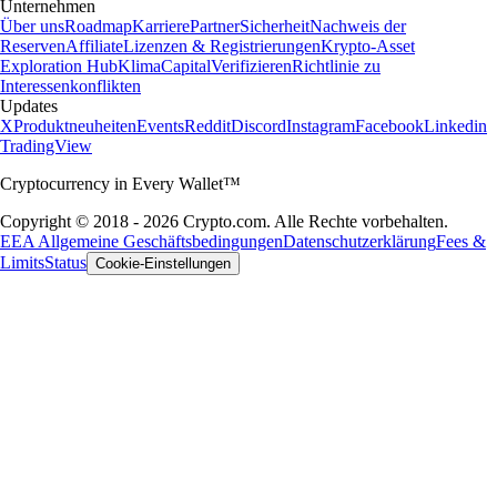
Unternehmen
Über uns
Roadmap
Karriere
Partner
Sicherheit
Nachweis der
Reserven
Affiliate
Lizenzen & Registrierungen
Krypto-Asset
Exploration Hub
Klima
Capital
Verifizieren
Richtlinie zu
Interessenkonflikten
Updates
X
Produktneuheiten
Events
Reddit
Discord
Instagram
Facebook
Linkedin
TradingView
Cryptocurrency in Every Wallet™
Copyright © 2018 - 2026 Crypto.com. Alle Rechte vorbehalten.
EEA Allgemeine Geschäftsbedingungen
Datenschutzerklärung
Fees &
Limits
Status
Cookie-Einstellungen