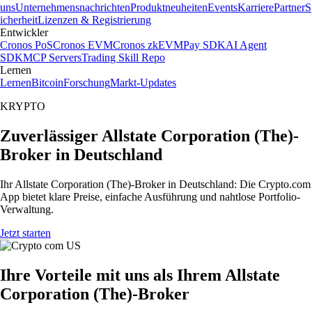
uns
Unternehmensnachrichten
Produktneuheiten
Events
Karriere
Partner
S
icherheit
Lizenzen & Registrierung
Entwickler
Cronos PoS
Cronos EVM
Cronos zkEVM
Pay SDK
AI Agent
SDK
MCP Servers
Trading Skill Repo
Lernen
Lernen
Bitcoin
Forschung
Markt-Updates
KRYPTO
Zuverlässiger Allstate Corporation (The)-
Broker in Deutschland
Ihr Allstate Corporation (The)-Broker in Deutschland: Die Crypto.com
App bietet klare Preise, einfache Ausführung und nahtlose Portfolio-
Verwaltung.
Jetzt starten
Ihre Vorteile mit uns als Ihrem Allstate
Corporation (The)-Broker