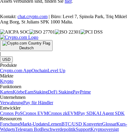
Assets verbunden sind, finden Sie
hier
.
Kontakt:
chat.crypto.com
| Büro: Level 7, Spinola Park, Triq Mikiel
Ang Borg, St Julians SPK 1000 Malta.
Deutsch
|
USD
Produkte
Crypto.com App
Onchain
Level Up
Märkte
Krypto
Funktionen
Karten
Körbe
Earn
Staking
DeFi Staking
Pay
Prime
Unternehmen
Verwahrung
Pay für Händler
Entwickler
Cronos PoS
Cronos EVM
Cronos zkEVM
Pay SDK
AI Agent SDK
Ressourcen
Forschung
Markt-Updates
Lernen
BTC/USD Konverter
Glossar
Kurs-
Widgets
Telegram Bot
Beschwerdepolitik
Support
Kryptooversigt