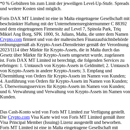
*0 % Gebühren bis zum Limit der jeweiligen Level-Up-Stufe. Spreads
und weitere Kosten sind möglich.
Foris DAX MT Limited ist eine in Malta eingetragene Gesellschaft mit
beschränkter Haftung mit der Unternehmensregisternummer C 88392
und dem eingetragenen Firmensitz auf Level 7, Spinola Park, Triq
Mikiel Ang Borg, SPK 1000, St. Julians, Malta, die unter dem Namen
Crypto.com
firmiert und von der maltesischen Finanzaufsichtsbehörde
ordnungsgemäß als Krypto-Asset-Dienstleister gemäß der Verordnung
2023/1114 über Märkte für Krypto-Assets, die in Malta durch das
Gesetz über Märkte für Krypto-Assets umgesetzt wurde, zugelassen
ist. Foris DAX MT Limited ist berechtigt, die folgenden Services zu
erbringen: 1. Umtausch von Krypto-Assets in Geldmittel; 2. Umtausch
von Krypto-Assets in andere Krypto-Assets; 3. Empfang und
Übermittlung von Orders für Krypto-Assets im Namen von Kunden;
4. Ausführung von Orders für Krypto-Assets im Namen von Kunden;
5. Überweisungsservices für Krypto-Assets im Namen von Kunden;
und 6. Verwahrung und Verwaltung von Krypto-Assets im Namen von
Kunden.
Das Cash-Konto wird von Foris MT Limited zur Verfügung gestellt.
Die
Crypto.com
Visa Karte wird von Foris MT Limited gemäß ihrer
Visa Principal Member (Issuing) Lizenz ausgestellt und beworben.
Foris MT Limited ist eine in Malta eingetragene Gesellschaft mit