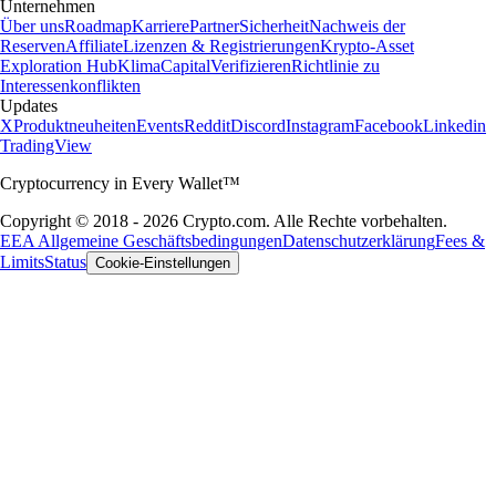
Unternehmen
Über uns
Roadmap
Karriere
Partner
Sicherheit
Nachweis der
Reserven
Affiliate
Lizenzen & Registrierungen
Krypto-Asset
Exploration Hub
Klima
Capital
Verifizieren
Richtlinie zu
Interessenkonflikten
Updates
X
Produktneuheiten
Events
Reddit
Discord
Instagram
Facebook
Linkedin
TradingView
Cryptocurrency in Every Wallet™
Copyright © 2018 - 2026 Crypto.com. Alle Rechte vorbehalten.
EEA Allgemeine Geschäftsbedingungen
Datenschutzerklärung
Fees &
Limits
Status
Cookie-Einstellungen