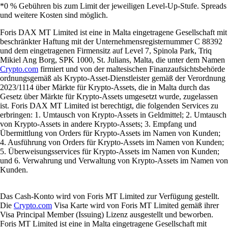
*0 % Gebühren bis zum Limit der jeweiligen Level-Up-Stufe. Spreads
und weitere Kosten sind möglich.
Foris DAX MT Limited ist eine in Malta eingetragene Gesellschaft mit
beschränkter Haftung mit der Unternehmensregisternummer C 88392
und dem eingetragenen Firmensitz auf Level 7, Spinola Park, Triq
Mikiel Ang Borg, SPK 1000, St. Julians, Malta, die unter dem Namen
Crypto.com
firmiert und von der maltesischen Finanzaufsichtsbehörde
ordnungsgemäß als Krypto-Asset-Dienstleister gemäß der Verordnung
2023/1114 über Märkte für Krypto-Assets, die in Malta durch das
Gesetz über Märkte für Krypto-Assets umgesetzt wurde, zugelassen
ist. Foris DAX MT Limited ist berechtigt, die folgenden Services zu
erbringen: 1. Umtausch von Krypto-Assets in Geldmittel; 2. Umtausch
von Krypto-Assets in andere Krypto-Assets; 3. Empfang und
Übermittlung von Orders für Krypto-Assets im Namen von Kunden;
4. Ausführung von Orders für Krypto-Assets im Namen von Kunden;
5. Überweisungsservices für Krypto-Assets im Namen von Kunden;
und 6. Verwahrung und Verwaltung von Krypto-Assets im Namen von
Kunden.
Das Cash-Konto wird von Foris MT Limited zur Verfügung gestellt.
Die
Crypto.com
Visa Karte wird von Foris MT Limited gemäß ihrer
Visa Principal Member (Issuing) Lizenz ausgestellt und beworben.
Foris MT Limited ist eine in Malta eingetragene Gesellschaft mit