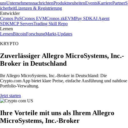
uns
Unternehmensnachrichten
Produktneuheiten
Events
Karriere
Partner
S
icherheit
Lizenzen & Registrierung
Entwickler
Cronos PoS
Cronos EVM
Cronos zkEVM
Pay SDK
AI Agent
SDK
MCP Servers
Trading Skill Repo
Lernen
Lernen
Bitcoin
Forschung
Markt-Updates
KRYPTO
Zuverlässiger Allegro MicroSystems, Inc.-
Broker in Deutschland
Ihr Allegro MicroSystems, Inc.-Broker in Deutschland: Die
Crypto.com App bietet klare Preise, einfache Ausführung und nahtlose
Portfolio-Verwaltung.
Jetzt starten
Ihre Vorteile mit uns als Ihrem Allegro
MicroSystems, Inc.-Broker