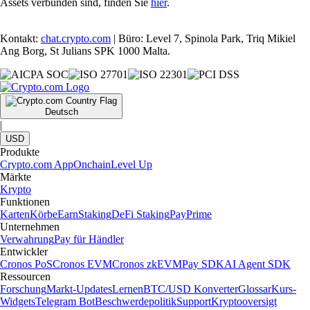
Assets verbunden sind, finden Sie
hier
.
Kontakt:
chat.crypto.com
| Büro: Level 7, Spinola Park, Triq Mikiel
Ang Borg, St Julians SPK 1000 Malta.
Deutsch
|
USD
Produkte
Crypto.com App
Onchain
Level Up
Märkte
Krypto
Funktionen
Karten
Körbe
Earn
Staking
DeFi Staking
Pay
Prime
Unternehmen
Verwahrung
Pay für Händler
Entwickler
Cronos PoS
Cronos EVM
Cronos zkEVM
Pay SDK
AI Agent SDK
Ressourcen
Forschung
Markt-Updates
Lernen
BTC/USD Konverter
Glossar
Kurs-
Widgets
Telegram Bot
Beschwerdepolitik
Support
Kryptooversigt