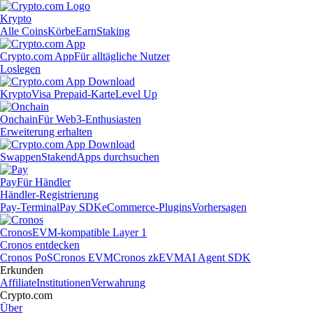
Krypto
Alle Coins
Körbe
Earn
Staking
Crypto.com App
Für alltägliche Nutzer
Loslegen
Krypto
Visa Prepaid-Karte
Level Up
Onchain
Für Web3-Enthusiasten
Erweiterung erhalten
Swappen
Staken
dApps durchsuchen
Pay
Für Händler
Händler-Registrierung
Pay-Terminal
Pay SDK
eCommerce-Plugins
Vorhersagen
Cronos
EVM-kompatible Layer 1
Cronos entdecken
Cronos PoS
Cronos EVM
Cronos zkEVM
AI Agent SDK
Erkunden
Affiliate
Institutionen
Verwahrung
Crypto.com
Über