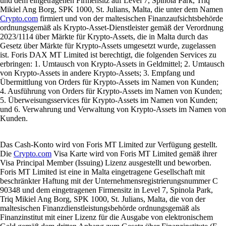
und dem eingetragenen Firmensitz auf Level 7, Spinola Park, Triq
Mikiel Ang Borg, SPK 1000, St. Julians, Malta, die unter dem Namen
Crypto.com
firmiert und von der maltesischen Finanzaufsichtsbehörde
ordnungsgemäß als Krypto-Asset-Dienstleister gemäß der Verordnung
2023/1114 über Märkte für Krypto-Assets, die in Malta durch das
Gesetz über Märkte für Krypto-Assets umgesetzt wurde, zugelassen
ist. Foris DAX MT Limited ist berechtigt, die folgenden Services zu
erbringen: 1. Umtausch von Krypto-Assets in Geldmittel; 2. Umtausch
von Krypto-Assets in andere Krypto-Assets; 3. Empfang und
Übermittlung von Orders für Krypto-Assets im Namen von Kunden;
4. Ausführung von Orders für Krypto-Assets im Namen von Kunden;
5. Überweisungsservices für Krypto-Assets im Namen von Kunden;
und 6. Verwahrung und Verwaltung von Krypto-Assets im Namen von
Kunden.
Das Cash-Konto wird von Foris MT Limited zur Verfügung gestellt.
Die
Crypto.com
Visa Karte wird von Foris MT Limited gemäß ihrer
Visa Principal Member (Issuing) Lizenz ausgestellt und beworben.
Foris MT Limited ist eine in Malta eingetragene Gesellschaft mit
beschränkter Haftung mit der Unternehmensregistrierungsnummer C
90348 und dem eingetragenen Firmensitz in Level 7, Spinola Park,
Triq Mikiel Ang Borg, SPK 1000, St. Julians, Malta, die von der
maltesischen Finanzdienstleistungsbehörde ordnungsgemäß als
Finanzinstitut mit einer Lizenz für die Ausgabe von elektronischem