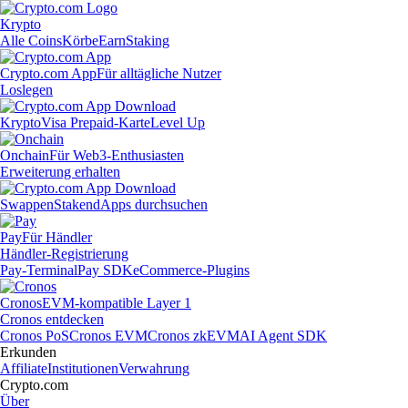
Krypto
Alle Coins
Körbe
Earn
Staking
Crypto.com App
Für alltägliche Nutzer
Loslegen
Krypto
Visa Prepaid-Karte
Level Up
Onchain
Für Web3-Enthusiasten
Erweiterung erhalten
Swappen
Staken
dApps durchsuchen
Pay
Für Händler
Händler-Registrierung
Pay-Terminal
Pay SDK
eCommerce-Plugins
Cronos
EVM-kompatible Layer 1
Cronos entdecken
Cronos PoS
Cronos EVM
Cronos zkEVM
AI Agent SDK
Erkunden
Affiliate
Institutionen
Verwahrung
Crypto.com
Über