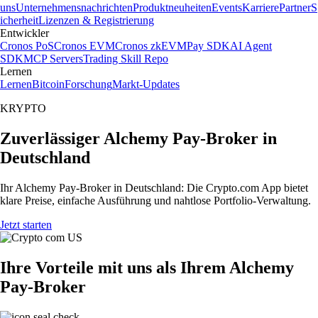
uns
Unternehmensnachrichten
Produktneuheiten
Events
Karriere
Partner
S
icherheit
Lizenzen & Registrierung
Entwickler
Cronos PoS
Cronos EVM
Cronos zkEVM
Pay SDK
AI Agent
SDK
MCP Servers
Trading Skill Repo
Lernen
Lernen
Bitcoin
Forschung
Markt-Updates
KRYPTO
Zuverlässiger Alchemy Pay-Broker in
Deutschland
Ihr Alchemy Pay-Broker in Deutschland: Die Crypto.com App bietet
klare Preise, einfache Ausführung und nahtlose Portfolio-Verwaltung.
Jetzt starten
Ihre Vorteile mit uns als Ihrem Alchemy
Pay-Broker