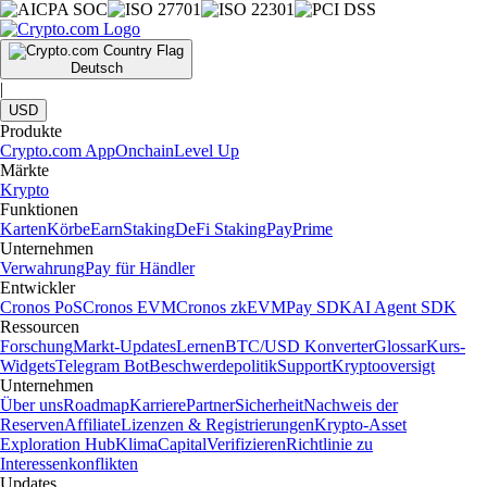
Deutsch
|
USD
Produkte
Crypto.com App
Onchain
Level Up
Märkte
Krypto
Funktionen
Karten
Körbe
Earn
Staking
DeFi Staking
Pay
Prime
Unternehmen
Verwahrung
Pay für Händler
Entwickler
Cronos PoS
Cronos EVM
Cronos zkEVM
Pay SDK
AI Agent SDK
Ressourcen
Forschung
Markt-Updates
Lernen
BTC/USD Konverter
Glossar
Kurs-
Widgets
Telegram Bot
Beschwerdepolitik
Support
Kryptooversigt
Unternehmen
Über uns
Roadmap
Karriere
Partner
Sicherheit
Nachweis der
Reserven
Affiliate
Lizenzen & Registrierungen
Krypto-Asset
Exploration Hub
Klima
Capital
Verifizieren
Richtlinie zu
Interessenkonflikten
Updates