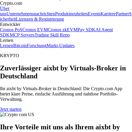
Crypto.com
Über
uns
Unternehmensnachrichten
Produktneuheiten
Events
Karriere
Partner
S
icherheit
Lizenzen & Registrierung
Entwickler
Cronos PoS
Cronos EVM
Cronos zkEVM
Pay SDK
AI Agent
SDK
MCP Servers
Trading Skill Repo
Lernen
Lernen
Bitcoin
Forschung
Markt-Updates
KRYPTO
Zuverlässiger aixbt by Virtuals-Broker in
Deutschland
Ihr aixbt by Virtuals-Broker in Deutschland: Die Crypto.com App
bietet klare Preise, einfache Ausführung und nahtlose Portfolio-
Verwaltung.
Jetzt starten
Ihre Vorteile mit uns als Ihrem aixbt by