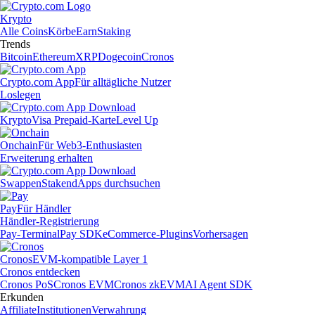
Krypto
Alle Coins
Körbe
Earn
Staking
Trends
Bitcoin
Ethereum
XRP
Dogecoin
Cronos
Crypto.com App
Für alltägliche Nutzer
Loslegen
Krypto
Visa Prepaid-Karte
Level Up
Onchain
Für Web3-Enthusiasten
Erweiterung erhalten
Swappen
Staken
dApps durchsuchen
Pay
Für Händler
Händler-Registrierung
Pay-Terminal
Pay SDK
eCommerce-Plugins
Vorhersagen
Cronos
EVM-kompatible Layer 1
Cronos entdecken
Cronos PoS
Cronos EVM
Cronos zkEVM
AI Agent SDK
Erkunden
Affiliate
Institutionen
Verwahrung